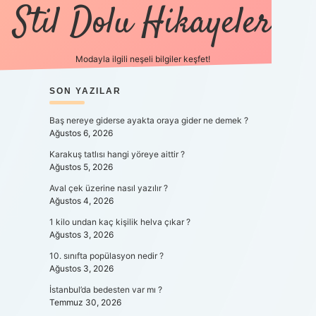
Stil Dolu Hikayeler
Modayla ilgili neşeli bilgiler keşfet!
SIDEBAR
SON YAZILAR
ilbet canlı maç i
Baş nereye giderse ayakta oraya gider ne demek ?
Ağustos 6, 2026
Karakuş tatlısı hangi yöreye aittir ?
Ağustos 5, 2026
Aval çek üzerine nasıl yazılır ?
Ağustos 4, 2026
1 kilo undan kaç kişilik helva çıkar ?
Ağustos 3, 2026
10. sınıfta popülasyon nedir ?
Ağustos 3, 2026
İstanbul’da bedesten var mı ?
Temmuz 30, 2026