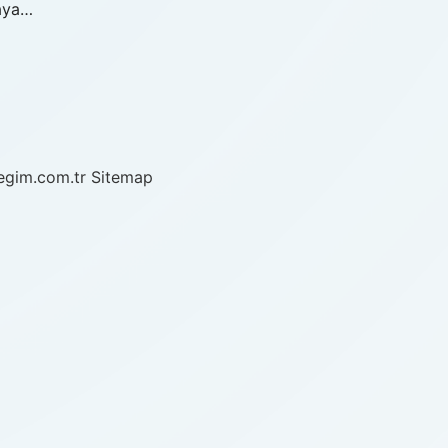
taya…
/egim.com.tr
Sitemap