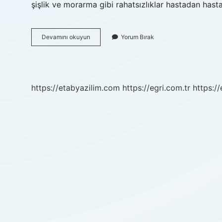
şişlik ve morarma gibi rahatsızlıklar hastadan has
20
Devamını okuyun
Yorum Bırak
Lik
Gömülü
Diş
Çekimi
Zor
https://etabyazilim.com
https://egri.com.tr
https:/
Mu