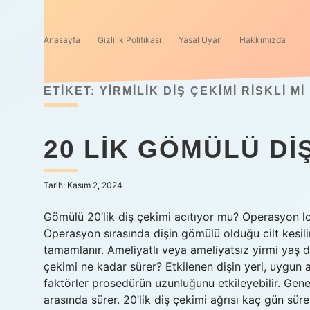
Anasayfa
Gizlilik Politikası
Yasal Uyarı
Hakkımızda
ETIKET:
YIRMILIK DIŞ ÇEKIMI RISKLI MI
20 LIK GÖMÜLÜ DI
Tarih: Kasım 2, 2024
Gömülü 20’lik diş çekimi acıtıyor mu? Operasyon loka
Operasyon sırasında dişin gömülü olduğu cilt kesilir 
tamamlanır. Ameliyatlı veya ameliyatsız yirmi yaş di
çekimi ne kadar sürer? Etkilenen dişin yeri, uygun 
faktörler prosedürün uzunluğunu etkileyebilir. Genel
arasında sürer. 20’lik diş çekimi ağrısı kaç gün süre