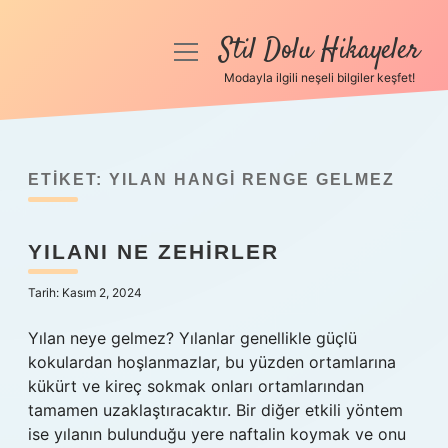
Stil Dolu Hikayeler
menüyü
aç
Modayla ilgili neşeli bilgiler keşfet!
Anasayfa
Gizlilik Politikası
ETIKET:
YILAN HANGI RENGE GELMEZ
Yasal Uyarı
YILANI NE ZEHIRLER
Hakkımızda
Tarih: Kasım 2, 2024
Yılan neye gelmez? Yılanlar genellikle güçlü
kokulardan hoşlanmazlar, bu yüzden ortamlarına
kükürt ve kireç sokmak onları ortamlarından
tamamen uzaklaştıracaktır. Bir diğer etkili yöntem
ise yılanın bulunduğu yere naftalin koymak ve onu