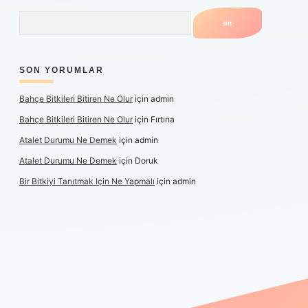
Arama
SON YORUMLAR
Bahçe Bitkileri Bitiren Ne Olur
için
admin
Bahçe Bitkileri Bitiren Ne Olur
için
Fırtına
Atalet Durumu Ne Demek
için
admin
Atalet Durumu Ne Demek
için
Doruk
Bir Bitkiyi Tanıtmak Için Ne Yapmalı
için
admin
canlı maç izle