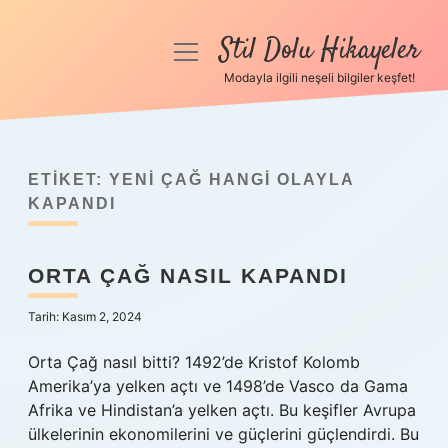
Stil Dolu Hikayeler
menüyü
aç
Modayla ilgili neşeli bilgiler keşfet!
Anasayfa
Gizlilik Politikası
ETIKET:
YENI ÇAĞ HANGI OLAYLA
Yasal Uyarı
KAPANDI
Hakkımızda
ORTA ÇAĞ NASIL KAPANDI
Tarih: Kasım 2, 2024
Orta Çağ nasıl bitti? 1492’de Kristof Kolomb
Amerika’ya yelken açtı ve 1498’de Vasco da Gama
Afrika ve Hindistan’a yelken açtı. Bu keşifler Avrupa
ülkelerinin ekonomilerini ve güçlerini güçlendirdi. Bu