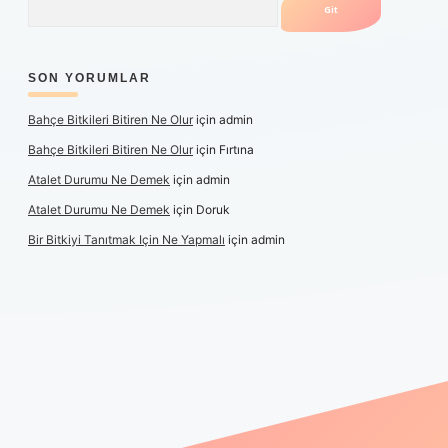
SON YORUMLAR
Bahçe Bitkileri Bitiren Ne Olur
için
admin
Bahçe Bitkileri Bitiren Ne Olur
için
Fırtına
Atalet Durumu Ne Demek
için
admin
Atalet Durumu Ne Demek
için
Doruk
Bir Bitkiyi Tanıtmak Için Ne Yapmalı
için
admin
anlı maç izle