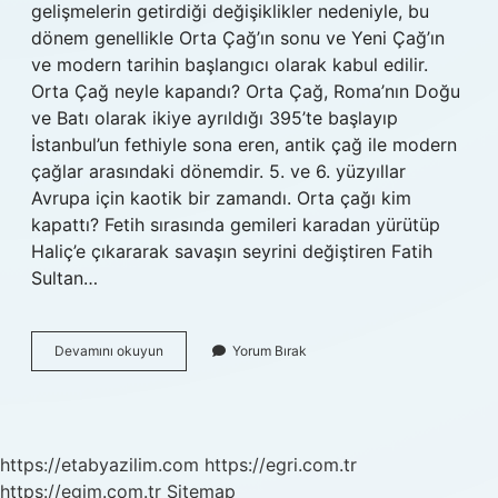
gelişmelerin getirdiği değişiklikler nedeniyle, bu
dönem genellikle Orta Çağ’ın sonu ve Yeni Çağ’ın
ve modern tarihin başlangıcı olarak kabul edilir.
Orta Çağ neyle kapandı? Orta Çağ, Roma’nın Doğu
ve Batı olarak ikiye ayrıldığı 395’te başlayıp
İstanbul’un fethiyle sona eren, antik çağ ile modern
çağlar arasındaki dönemdir. 5. ve 6. yüzyıllar
Avrupa için kaotik bir zamandı. Orta çağı kim
kapattı? Fetih sırasında gemileri karadan yürütüp
Haliç’e çıkararak savaşın seyrini değiştiren Fatih
Sultan…
Orta
Devamını okuyun
Yorum Bırak
Çağ
Nasıl
Kapandı
https://etabyazilim.com
https://egri.com.tr
https://egim.com.tr
Sitemap