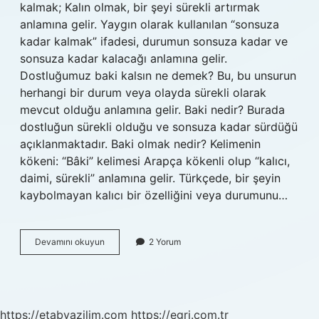
kalmak; Kalın olmak, bir şeyi sürekli artırmak
anlamına gelir. Yaygın olarak kullanılan “sonsuza
kadar kalmak” ifadesi, durumun sonsuza kadar ve
sonsuza kadar kalacağı anlamına gelir.
Dostluğumuz baki kalsın ne demek? Bu, bu unsurun
herhangi bir durum veya olayda sürekli olarak
mevcut olduğu anlamına gelir. Baki nedir? Burada
dostluğun sürekli olduğu ve sonsuza kadar sürdüğü
açıklanmaktadır. Baki olmak nedir? Kelimenin
kökeni: “Bâki” kelimesi Arapça kökenli olup “kalıcı,
daimi, sürekli” anlamına gelir. Türkçede, bir şeyin
kaybolmayan kalıcı bir özelliğini veya durumunu…
Bakı
Devamını okuyun
2 Yorum
Kalmak
Ne
Anlama
Gelir
https://etabyazilim.com
https://egri.com.tr