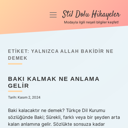
Stil Dolu Hikayeler
menüyü
aç
Modayla ilgili neşeli bilgiler keşfet!
Anasayfa
Gizlilik Politikası
ETIKET:
YALNIZCA ALLAH BAKIDIR NE
Yasal Uyarı
DEMEK
Hakkımızda
BAKI KALMAK NE ANLAMA
GELIR
Tarih: Kasım 2, 2024
Baki kalacaktır ne demek? Türkçe Dil Kurumu
sözlüğünde Baki; Sürekli, farklı veya bir şeyden arta
kalan anlamına gelir. Sözlükte sonsuza kadar