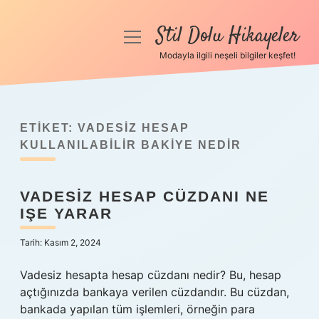
Stil Dolu Hikayeler
menüyü
aç
Modayla ilgili neşeli bilgiler keşfet!
Anasayfa
Gizlilik Politikası
ETIKET:
VADESIZ HESAP
Yasal Uyarı
KULLANILABILIR BAKIYE NEDIR
Hakkımızda
VADESIZ HESAP CÜZDANI NE
IŞE YARAR
Tarih: Kasım 2, 2024
Vadesiz hesapta hesap cüzdanı nedir? Bu, hesap
açtığınızda bankaya verilen cüzdandır. Bu cüzdan,
bankada yapılan tüm işlemleri, örneğin para