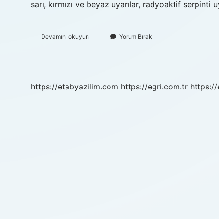
sarı, kırmızı ve beyaz uyarılar, radyoaktif serpinti
10
Devamını okuyun
Yorum Bırak
Kasımda
Neden
Siren
Sesi
Çalınır
https://etabyazilim.com
https://egri.com.tr
https:/