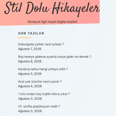
Stil Dolu Hikayeler
Modayla ilgili neşeli bilgiler keşfet!
SIDEBAR
SON YAZILAR
ilbet canlı maç 
Kaburgada çatlak nasıl iyileşir ?
Ağustos 7, 2026
Baş nereye giderse ayakta oraya gider ne demek ?
Ağustos 6, 2026
Karakuş tatlısı hangi yöreye aittir ?
Ağustos 5, 2026
Aval çek üzerine nasıl yazılır ?
Ağustos 4, 2026
1 kilo undan kaç kişilik helva çıkar ?
Ağustos 3, 2026
10. sınıfta popülasyon nedir ?
Ağustos 3, 2026