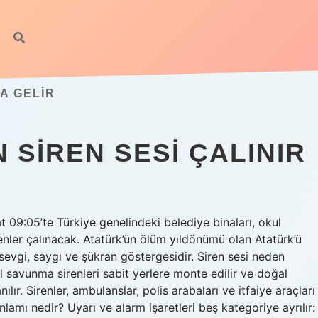
A GELIR
 SIREN SESI ÇALINIR
 09:05’te Türkiye genelindeki belediye binaları, okul
irenler çalınacak. Atatürk’ün ölüm yıldönümü olan Atatürk’ü
sevgi, saygı ve şükran göstergesidir. Siren sesi neden
vil savunma sirenleri sabit yerlere monte edilir ve doğal
lır. Sirenler, ambulanslar, polis arabaları ve itfaiye araçları
anlamı nedir? Uyarı ve alarm işaretleri beş kategoriye ayrılır: