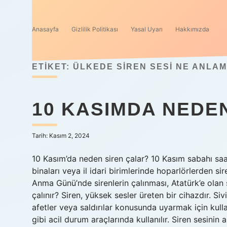
Anasayfa
Gizlilik Politikası
Yasal Uyarı
Hakkımızda
ETIKET:
ÜLKEDE SIREN SESI NE ANLAM
10 KASIMDA NEDEN
Tarih: Kasım 2, 2024
10 Kasım’da neden siren çalar? 10 Kasım sabahı saat
binaları veya il idari birimlerinde hoparlörlerden s
Anma Günü’nde sirenlerin çalınması, Atatürk’e olan 
çalınır? Siren, yüksek sesler üreten bir cihazdır. Si
afetler veya saldırılar konusunda uyarmak için kullanı
gibi acil durum araçlarında kullanılır. Siren sesinin 