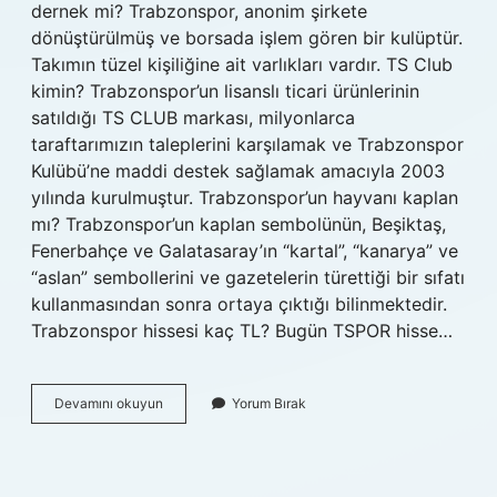
dernek mi? Trabzonspor, anonim şirkete
dönüştürülmüş ve borsada işlem gören bir kulüptür.
Takımın tüzel kişiliğine ait varlıkları vardır. TS Club
kimin? Trabzonspor’un lisanslı ticari ürünlerinin
satıldığı TS CLUB markası, milyonlarca
taraftarımızın taleplerini karşılamak ve Trabzonspor
Kulübü’ne maddi destek sağlamak amacıyla 2003
yılında kurulmuştur. Trabzonspor’un hayvanı kaplan
mı? Trabzonspor’un kaplan sembolünün, Beşiktaş,
Fenerbahçe ve Galatasaray’ın “kartal”, “kanarya” ve
“aslan” sembollerini ve gazetelerin türettiği bir sıfatı
kullanmasından sonra ortaya çıktığı bilinmektedir.
Trabzonspor hissesi kaç TL? Bugün TSPOR hisse…
Trabzonspor
Devamını okuyun
Yorum Bırak
Kime
Ait