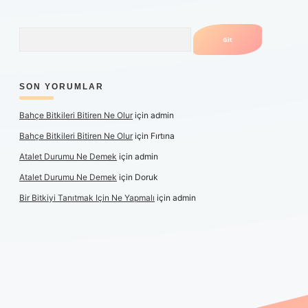
Arama
SON YORUMLAR
Bahçe Bitkileri Bitiren Ne Olur
için
admin
Bahçe Bitkileri Bitiren Ne Olur
için
Fırtına
Atalet Durumu Ne Demek
için
admin
Atalet Durumu Ne Demek
için
Doruk
Bir Bitkiyi Tanıtmak Için Ne Yapmalı
için
admin
anlı maç izle