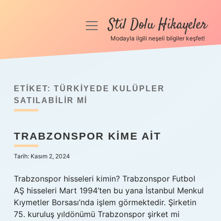
Stil Dolu Hikayeler
menüyü
aç
Modayla ilgili neşeli bilgiler keşfet!
Anasayfa
Gizlilik Politikası
ETIKET:
TÜRKIYEDE KULÜPLER
Yasal Uyarı
SATILABILIR MI
Hakkımızda
TRABZONSPOR KIME AIT
Tarih: Kasım 2, 2024
Trabzonspor hisseleri kimin? Trabzonspor Futbol
AŞ hisseleri Mart 1994’ten bu yana İstanbul Menkul
Kıymetler Borsası’nda işlem görmektedir. Şirketin
75. kuruluş yıldönümü Trabzonspor şirket mi