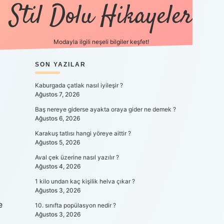
Stil Dolu Hikayeler
Modayla ilgili neşeli bilgiler keşfet!
SIDEBAR
SON YAZILAR
Kaburgada çatlak nasıl iyileşir ?
Ağustos 7, 2026
Baş nereye giderse ayakta oraya gider ne demek ?
Ağustos 6, 2026
Karakuş tatlısı hangi yöreye aittir ?
Ağustos 5, 2026
Aval çek üzerine nasıl yazılır ?
Ağustos 4, 2026
1 kilo undan kaç kişilik helva çıkar ?
Ağustos 3, 2026
e
10. sınıfta popülasyon nedir ?
Ağustos 3, 2026