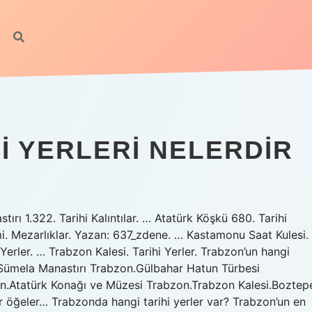
I YERLERI NELERDIR
ırı 1.322. Tarihi Kalıntılar. … Atatürk Köşkü 680. Tarihi
mi. Mezarlıklar. Yazan: 637_zdene. … Kastamonu Saat Kulesi.
 Yerler. … Trabzon Kalesi. Tarihi Yerler. Trabzon’un hangi
siSümela Manastırı Trabzon.Gülbahar Hatun Türbesi
.Atatürk Konağı ve Müzesi Trabzon.Trabzon Kalesi.Boztep
 öğeler… Trabzonda hangi tarihi yerler var? Trabzon’un en