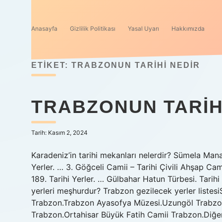
Anasayfa
Gizlilik Politikası
Yasal Uyarı
Hakkımızda
ETIKET:
TRABZONUN TARIHI NEDIR
TRABZONUN TARIH
Tarih: Kasım 2, 2024
Karadeniz’in tarihi mekanları nelerdir? Sümela Manast
Yerler. … 3. Göğceli Camii – Tarihi Çivili Ahşap Ca
189. Tarihi Yerler. … Gülbahar Hatun Türbesi. Tarihi
yerleri meşhurdur? Trabzon gezilecek yerler liste
Trabzon.Trabzon Ayasofya Müzesi.Uzungöl Trabzon
Trabzon.Ortahisar Büyük Fatih Camii Trabzon.Diğer