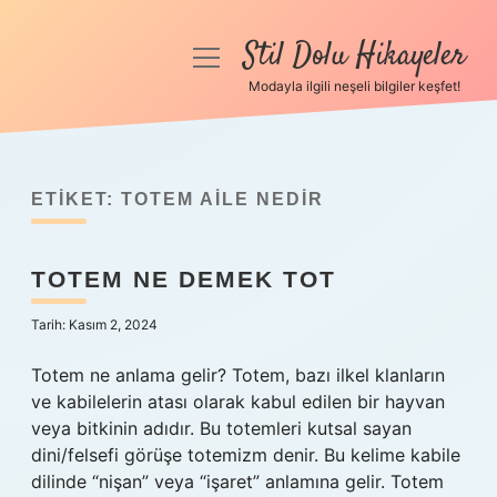
Stil Dolu Hikayeler
menüyü
aç
Modayla ilgili neşeli bilgiler keşfet!
Anasayfa
Gizlilik Politikası
ETIKET:
TOTEM AILE NEDIR
Yasal Uyarı
TOTEM NE DEMEK TOT
Hakkımızda
Tarih: Kasım 2, 2024
Totem ne anlama gelir? Totem, bazı ilkel klanların
ve kabilelerin atası olarak kabul edilen bir hayvan
veya bitkinin adıdır. Bu totemleri kutsal sayan
dini/felsefi görüşe totemizm denir. Bu kelime kabile
dilinde “nişan” veya “işaret” anlamına gelir. Totem