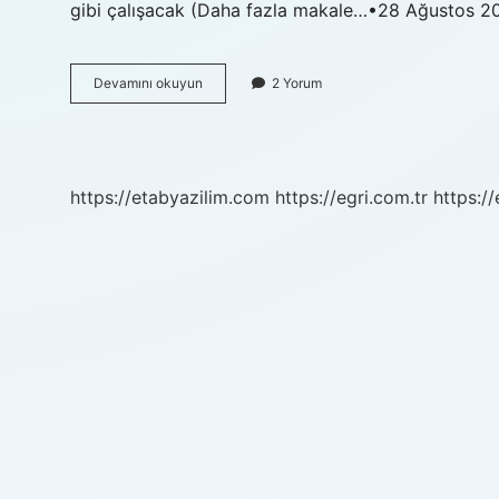
gibi çalışacak (Daha fazla makale…•28 Ağustos 
Teşbih
Devamını okuyun
2 Yorum
Benzetme
Ne
Demek
https://etabyazilim.com
https://egri.com.tr
https:/