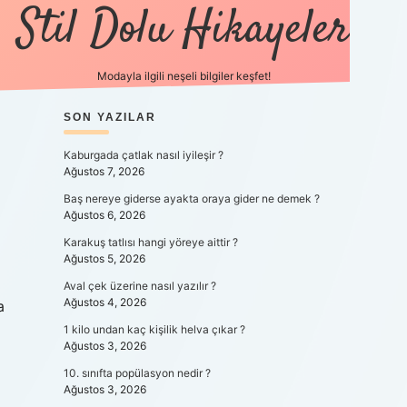
Stil Dolu Hikayeler
Modayla ilgili neşeli bilgiler keşfet!
SIDEBAR
SON YAZILAR
ilbet canlı maç 
Kaburgada çatlak nasıl iyileşir ?
Ağustos 7, 2026
Baş nereye giderse ayakta oraya gider ne demek ?
Ağustos 6, 2026
Karakuş tatlısı hangi yöreye aittir ?
Ağustos 5, 2026
Aval çek üzerine nasıl yazılır ?
Ağustos 4, 2026
a
1 kilo undan kaç kişilik helva çıkar ?
Ağustos 3, 2026
10. sınıfta popülasyon nedir ?
Ağustos 3, 2026