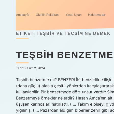
Anasayfa
Gizlilik Politikası
Yasal Uyarı
Hakkımızda
ETIKET:
TEŞBIH VE TECSIM NE DEMEK
TEŞBIH BENZETME
Tarih: Kasım 2, 2024
Teşbih benzetme mi? BENZERLİK, benzerlikle ilişkili 
(daha güçlü) olanla çeşitli yönlerden karşılaştırar
kullanılabilir. Bir benzetmede dört unsur vardır: Simü
Benzetmeye örnekler nelerdir? Hasan Amca’nın altın
üşüşen karıncaları hatırlattı. ( … Takım elbiseyi gi
yığılmış. ( … Pazardan aldığım biberler zehir gibi a