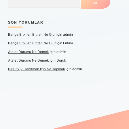
SON YORUMLAR
Bahçe Bitkileri Bitiren Ne Olur
için
admin
Bahçe Bitkileri Bitiren Ne Olur
için
Fırtına
Atalet Durumu Ne Demek
için
admin
Atalet Durumu Ne Demek
için
Doruk
Bir Bitkiyi Tanıtmak Için Ne Yapmalı
için
admin
anlı maç izle