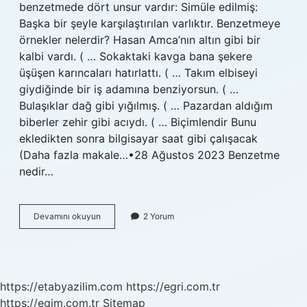
benzetmede dört unsur vardır: Simüle edilmiş:
Başka bir şeyle karşılaştırılan varlıktır. Benzetmeye
örnekler nelerdir? Hasan Amca’nın altın gibi bir
kalbi vardı. ( … Sokaktaki kavga bana şekere
üşüşen karıncaları hatırlattı. ( … Takım elbiseyi
giydiğinde bir iş adamına benziyorsun. ( …
Bulaşıklar dağ gibi yığılmış. ( … Pazardan aldığım
biberler zehir gibi acıydı. ( … Biçimlendir Bunu
ekledikten sonra bilgisayar saat gibi çalışacak
(Daha fazla makale…•28 Ağustos 2023 Benzetme
nedir…
Teşbih
Devamını okuyun
2 Yorum
Benzetme
Ne
Demek
https://etabyazilim.com
https://egri.com.tr
https://egim.com.tr
Sitemap