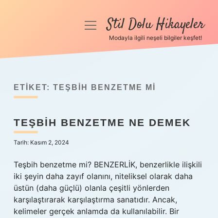
Stil Dolu Hikayeler
menüyü
aç
Modayla ilgili neşeli bilgiler keşfet!
Anasayfa
Gizlilik Politikası
ETIKET:
TEŞBIH BENZETME MI
Yasal Uyarı
TEŞBIH BENZETME NE DEMEK
Hakkımızda
Tarih: Kasım 2, 2024
Teşbih benzetme mi? BENZERLİK, benzerlikle ilişkili
iki şeyin daha zayıf olanını, niteliksel olarak daha
üstün (daha güçlü) olanla çeşitli yönlerden
karşılaştırarak karşılaştırma sanatıdır. Ancak,
kelimeler gerçek anlamda da kullanılabilir. Bir