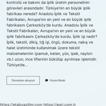
kontrolü ve bakımı da iplik üretim personelinin
görevleri arasındadır. Türkiye’nin en büyük iplik
fabrikası nerede? Anadolu İplik ve Tekstil
Fabrikaları, Avrupa’nın en yeni ve en büyük iplik
fabrikasını Çerkezköy’de kurdu. Anadolu İplik ve
Tekstil Fabrikaları, Avrupa’nın en yeni ve en büyük
iplik fabrikasını Çerkezköy’de kurdu. İplik işi nedir?
İplik, tekstil, dikiş, tığ işi, örgü, dokuma, nakış ve
halat üretiminde kullanılmak üzere tekstil
malzemelerinin (pamuk, keten, yün, ipek, naylon
vb.) uzun, ince liflerinin bükülüp ayrılması işlemidir.
Türkiye’de…
İPlik
Devamını okuyun
Yorum Bırak
Fabrikası
Ne
Iş
Yapar
https://etabyazilim.com
https://egri.com.tr