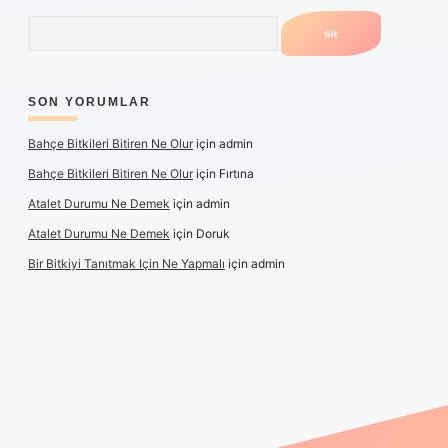
Arama
SON YORUMLAR
Bahçe Bitkileri Bitiren Ne Olur
için
admin
Bahçe Bitkileri Bitiren Ne Olur
için
Fırtına
Atalet Durumu Ne Demek
için
admin
Atalet Durumu Ne Demek
için
Doruk
Bir Bitkiyi Tanıtmak Için Ne Yapmalı
için
admin
anlı maç izle