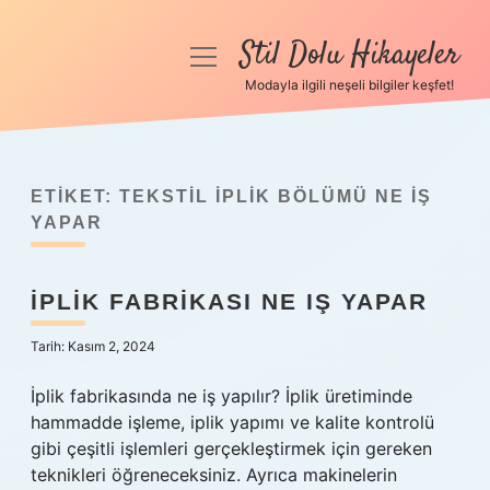
Stil Dolu Hikayeler
menüyü
aç
Modayla ilgili neşeli bilgiler keşfet!
Anasayfa
Gizlilik Politikası
ETIKET:
TEKSTIL IPLIK BÖLÜMÜ NE IŞ
Yasal Uyarı
YAPAR
Hakkımızda
İPLIK FABRIKASI NE IŞ YAPAR
Tarih: Kasım 2, 2024
İplik fabrikasında ne iş yapılır? İplik üretiminde
hammadde işleme, iplik yapımı ve kalite kontrolü
gibi çeşitli işlemleri gerçekleştirmek için gereken
teknikleri öğreneceksiniz. Ayrıca makinelerin