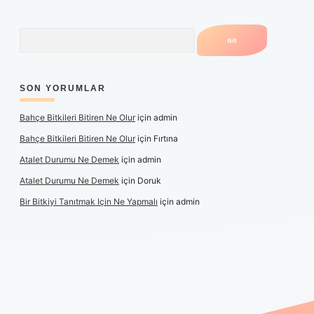
Arama
SON YORUMLAR
Bahçe Bitkileri Bitiren Ne Olur
için
admin
Bahçe Bitkileri Bitiren Ne Olur
için
Fırtına
Atalet Durumu Ne Demek
için
admin
Atalet Durumu Ne Demek
için
Doruk
Bir Bitkiyi Tanıtmak Için Ne Yapmalı
için
admin
anlı maç izle