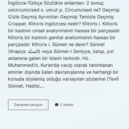
İngilizce-Türkçe Sözlükte anlamları: 2 sonuç
uncircumcised s. uncut p. Circumcised ne? Geçmişi
Gizle Geçmiş Ayrıntıları Geçmişi Temizle Geçmiş:
Cropper. Klitoris ingilizcesi nedir? Klitoris i. Klitoris
bir kadının cinsel anatomisinin hassas bir parçasıdır.
Klitoris bir kadının genital anatomisinin hassas bir
parçasıdır. Klitoris i. Sünnet ne denir? Sünnet
(Arapça: السنّة) veya Sünnet-i Seniyye, üslup, yol
anlamına gelen bir İslami terimdir. Hz.
Muhammed’in, Kur’an’da vacip olarak tanımlanan
emirler dışında kalan davranışlarına ve herhangi bir
konuda söylemiş olduğu varsayılan sözlerine (Tevlî
Sünnet, Hadis),…
Sünnetin
Devamını okuyun
2 Yorum
Ingilizcesi
Ne