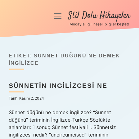
Stil Dolu Hikayeler
menüyü
aç
Modayla ilgili neşeli bilgiler keşfet!
Anasayfa
Gizlilik Politikası
ETIKET:
SÜNNET DÜĞÜNÜ NE DEMEK
Yasal Uyarı
INGILIZCE
Hakkımızda
SÜNNETIN INGILIZCESI NE
Tarih: Kasım 2, 2024
Sünnet düğünü ne demek ingilizce? “Sünnet
düğünü” teriminin İngilizce-Türkçe Sözlükte
anlamları: 1 sonuç Sünnet festivali i. Sünnetsiz
ingilizcesi nedir? “uncircumcised” teriminin