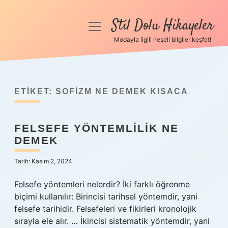
Stil Dolu Hikayeler
menüyü
aç
Modayla ilgili neşeli bilgiler keşfet!
Anasayfa
Gizlilik Politikası
ETIKET:
SOFIZM NE DEMEK KISACA
Yasal Uyarı
FELSEFE YÖNTEMLILIK NE
Hakkımızda
DEMEK
Tarih: Kasım 2, 2024
Felsefe yöntemleri nelerdir? İki farklı öğrenme
biçimi kullanılır: Birincisi tarihsel yöntemdir, yani
felsefe tarihidir. Felsefeleri ve fikirleri kronolojik
sırayla ele alır. … İkincisi sistematik yöntemdir, yani