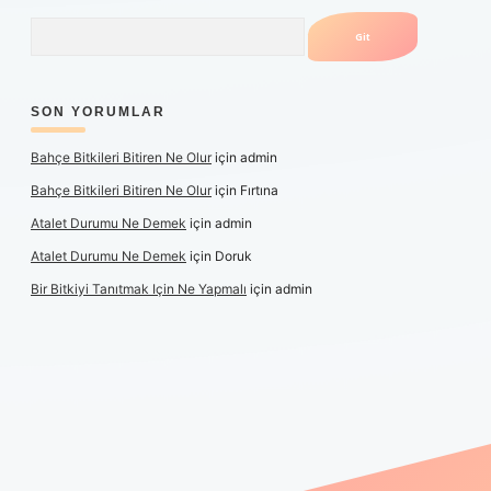
Arama
SON YORUMLAR
Bahçe Bitkileri Bitiren Ne Olur
için
admin
Bahçe Bitkileri Bitiren Ne Olur
için
Fırtına
Atalet Durumu Ne Demek
için
admin
Atalet Durumu Ne Demek
için
Doruk
Bir Bitkiyi Tanıtmak Için Ne Yapmalı
için
admin
canlı maç izle