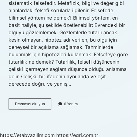
sistematik felsefedir. Metafizik, bilgi ve değer gibi
alanlardaki felsefi sorularla ilgilenir. Felsefede
bilimsel yöntem ne demek? Bilimsel yöntem, en
basit haliyle, şu şekilde özetlenebilir: Evrendeki bir
olguyu gözlemlemek. Gözlemlerle tutarlı ancak
kesin olmayan, hipotez adı verilen, bu olgu için
deneysel bir açıklama sağlamak. Tahminlerde
bulunmak için hipotezleri kullanmak. Felsefeye göre
tutarlılık ne demek? Tutarlılık, felsefi düşüncenin
çelişki içermeyen sağlam düşünce olduğu anlamına
gelir. Çelişki, bir ifadenin aynı anda ve eşit
derecede doğru ve yanlış…
Felsefe
Devamını okuyun
6 Yorum
Yöntemlilik
Ne
Demek
https://etabyazilim.com
https://egri.com.tr