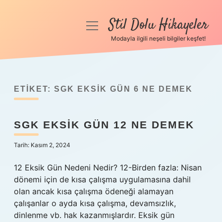
Stil Dolu Hikayeler
menüyü
aç
Modayla ilgili neşeli bilgiler keşfet!
Anasayfa
Gizlilik Politikası
ETIKET:
SGK EKSIK GÜN 6 NE DEMEK
Yasal Uyarı
SGK EKSIK GÜN 12 NE DEMEK
Hakkımızda
Tarih: Kasım 2, 2024
12 Eksik Gün Nedeni Nedir? 12-Birden fazla: Nisan
dönemi için de kısa çalışma uygulamasına dahil
olan ancak kısa çalışma ödeneği alamayan
çalışanlar o ayda kısa çalışma, devamsızlık,
dinlenme vb. hak kazanmışlardır. Eksik gün