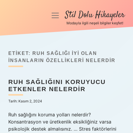
Stil Dolu Hikayeler
menüyü
aç
Modayla ilgili neşeli bilgiler keşfet!
Anasayfa
Gizlilik Politikası
ETIKET:
RUH SAĞLIĞI IYI OLAN
Yasal Uyarı
INSANLARIN ÖZELLIKLERI NELERDIR
Hakkımızda
RUH SAĞLIĞINI KORUYUCU
ETKENLER NELERDIR
Tarih: Kasım 2, 2024
Ruh sağlığını koruma yolları nelerdir?
Konsantrasyon ve üretkenlik eksikliğiniz varsa
psikolojik destek almalısınız. … Stres faktörlerini