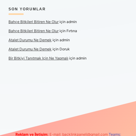
SON YORUMLAR
Bahçe Bitkileri Bitiren Ne Olur
için
admin
Bahçe Bitkileri Bitiren Ne Olur
için
Fırtına
Atalet Durumu Ne Demek
için
admin
Atalet Durumu Ne Demek
için
Doruk
Bir Bitkiyi Tanıtmak Için Ne Yapmalı
için
admin
canlı maç izle
Reklam ve İletişim:
E-mail:
backlinkpaneli@gmail.com
Teams: