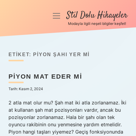
Stil Dolu Hikayeler
menüyü
aç
Modayla ilgili neşeli bilgiler keşfet!
Anasayfa
Gizlilik Politikası
ETIKET:
PIYON ŞAHI YER MI
Yasal Uyarı
PIYON MAT EDER MI
Hakkımızda
Tarih: Kasım 2, 2024
2 atla mat olur mu? Şah mat iki atla zorlanamaz. İki
at kullanan şah mat pozisyonları vardır, ancak bu
pozisyonlar zorlanamaz. Hala bir şahı olan tek
oyuncu rakibinin onu yenmesine yardım etmelidir.
Piyon hangi taşları yiyemez? Geçiş fonksiyonunda