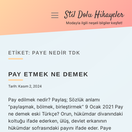
Stil Dolu Hikayeler
menüyü
aç
Modayla ilgili neşeli bilgiler keşfet!
Anasayfa
Gizlilik Politikası
ETIKET:
PAYE NEDIR TDK
Yasal Uyarı
PAY ETMEK NE DEMEK
Hakkımızda
Tarih: Kasım 2, 2024
Pay edilmek nedir? Paylaş; Sözlük anlamı
“paylaşmak, bölmek, birleştirmek” 9 Ocak 2021 Pay
ne demek eski Türkçe? Orun, hükümdar divanındaki
koltuğu ifade ederken, ülüş, devlet erkanının
hükümdar sofrasındaki payını ifade eder. Paye