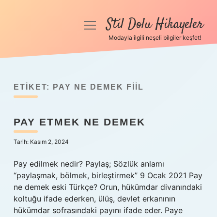
Stil Dolu Hikayeler
menüyü
aç
Modayla ilgili neşeli bilgiler keşfet!
Anasayfa
Gizlilik Politikası
ETIKET:
PAY NE DEMEK FIIL
Yasal Uyarı
PAY ETMEK NE DEMEK
Hakkımızda
Tarih: Kasım 2, 2024
Pay edilmek nedir? Paylaş; Sözlük anlamı
“paylaşmak, bölmek, birleştirmek” 9 Ocak 2021 Pay
ne demek eski Türkçe? Orun, hükümdar divanındaki
koltuğu ifade ederken, ülüş, devlet erkanının
hükümdar sofrasındaki payını ifade eder. Paye