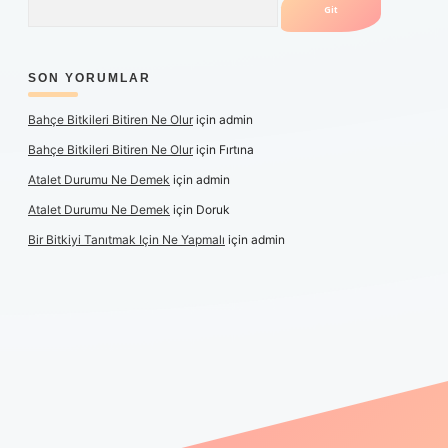
SON YORUMLAR
Bahçe Bitkileri Bitiren Ne Olur
için
admin
Bahçe Bitkileri Bitiren Ne Olur
için
Fırtına
Atalet Durumu Ne Demek
için
admin
Atalet Durumu Ne Demek
için
Doruk
Bir Bitkiyi Tanıtmak Için Ne Yapmalı
için
admin
anlı maç izle