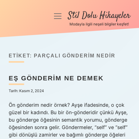
Stil Dolu Hikayeler
menüyü
aç
Modayla ilgili neşeli bilgiler keşfet!
Anasayfa
Gizlilik Politikası
ETIKET:
PARÇALI GÖNDERIM NEDIR
Yasal Uyarı
EŞ GÖNDERIM NE DEMEK
Hakkımızda
Tarih: Kasım 2, 2024
Ön gönderim nedir örnek? Ayşe ifadesinde, o çok
güzel bir kadındı. Bu bir ön-gönderidir çünkü Ayşe,
bu gönderge öğesinin semantik yorumu, gönderge
öğesinden sonra gelir. Göndermeler, “self” ve “self”
gibi dönüşlü zamirler ve bağımlı gönderge öğeleri