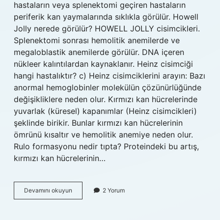
hastaların veya splenektomi geçiren hastaların
periferik kan yaymalarında sıklıkla görülür. Howell
Jolly nerede görülür? HOWELL JOLLY cisimcikleri.
Splenektomi sonrası hemolitik anemilerde ve
megaloblastik anemilerde görülür. DNA içeren
nükleer kalıntılardan kaynaklanır. Heinz cisimciği
hangi hastalıktır? c) Heinz cisimciklerini arayın: Bazı
anormal hemoglobinler molekülün çözünürlüğünde
değişikliklere neden olur. Kırmızı kan hücrelerinde
yuvarlak (küresel) kapanımlar (Heinz cisimcikleri)
şeklinde birikir. Bunlar kırmızı kan hücrelerinin
ömrünü kısaltır ve hemolitik anemiye neden olur.
Rulo formasyonu nedir tıpta? Proteindeki bu artış,
kırmızı kan hücrelerinin…
Howell
Devamını okuyun
2 Yorum
Jolly
Nedir
Tıp