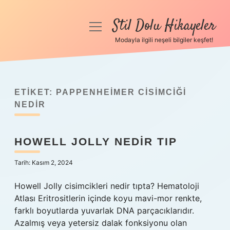
Stil Dolu Hikayeler
menüyü
aç
Modayla ilgili neşeli bilgiler keşfet!
Anasayfa
Gizlilik Politikası
ETIKET:
PAPPENHEIMER CISIMCIĞI
Yasal Uyarı
NEDIR
Hakkımızda
HOWELL JOLLY NEDIR TIP
Tarih: Kasım 2, 2024
Howell Jolly cisimcikleri nedir tıpta? Hematoloji
Atlası Eritrositlerin içinde koyu mavi-mor renkte,
farklı boyutlarda yuvarlak DNA parçacıklarıdır.
Azalmış veya yetersiz dalak fonksiyonu olan