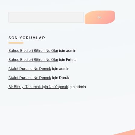
Arama
SON YORUMLAR
Bahçe Bitkileri Bitiren Ne Olur
için
admin
Bahçe Bitkileri Bitiren Ne Olur
için
Fırtına
Atalet Durumu Ne Demek
için
admin
Atalet Durumu Ne Demek
için
Doruk
Bir Bitkiyi Tanıtmak Için Ne Yapmalı
için
admin
canlı maç izle