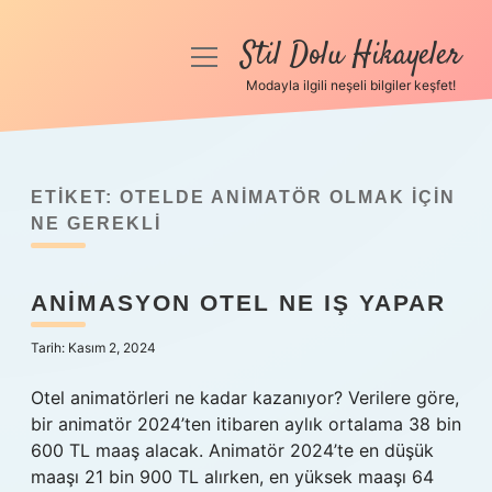
Stil Dolu Hikayeler
menüyü
aç
Modayla ilgili neşeli bilgiler keşfet!
Anasayfa
Gizlilik Politikası
ETIKET:
OTELDE ANIMATÖR OLMAK IÇIN
Yasal Uyarı
NE GEREKLI
Hakkımızda
ANIMASYON OTEL NE IŞ YAPAR
Tarih: Kasım 2, 2024
Otel animatörleri ne kadar kazanıyor? Verilere göre,
bir animatör 2024’ten itibaren aylık ortalama 38 bin
600 TL maaş alacak. Animatör 2024’te en düşük
maaşı 21 bin 900 TL alırken, en yüksek maaşı 64