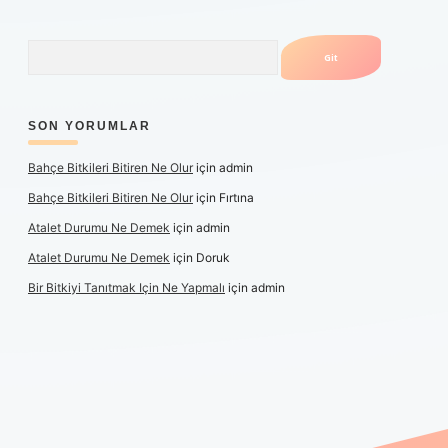
Arama
SON YORUMLAR
Bahçe Bitkileri Bitiren Ne Olur
için
admin
Bahçe Bitkileri Bitiren Ne Olur
için
Fırtına
Atalet Durumu Ne Demek
için
admin
Atalet Durumu Ne Demek
için
Doruk
Bir Bitkiyi Tanıtmak Için Ne Yapmalı
için
admin
anlı maç izle