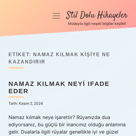
Stil Dolu Hikayeler
menüyü
aç
Modayla ilgili neşeli bilgiler keşfet!
Anasayfa
Gizlilik Politikası
ETIKET:
NAMAZ KILMAK KIŞIYE NE
Yasal Uyarı
KAZANDIRIR
Hakkımızda
NAMAZ KILMAK NEYI IFADE
EDER
Tarih: Kasım 2, 2024
Namaz kılmak neye işarettir? Rüyanızda dua
ediyorsanız, bu güçlü bir inancınız olduğu anlamına
gelir. Dualarla ilgili rüyalar genellikle iyi ve güzel