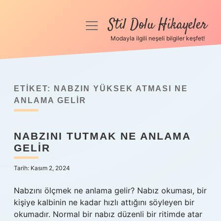
Stil Dolu Hikayeler
menüyü
aç
Modayla ilgili neşeli bilgiler keşfet!
Anasayfa
Gizlilik Politikası
ETIKET:
NABZIN YÜKSEK ATMASI NE
Yasal Uyarı
ANLAMA GELIR
Hakkımızda
NABZINI TUTMAK NE ANLAMA
GELIR
Tarih: Kasım 2, 2024
Nabzını ölçmek ne anlama gelir? Nabız okuması, bir
kişiye kalbinin ne kadar hızlı attığını söyleyen bir
okumadır. Normal bir nabız düzenli bir ritimde atar