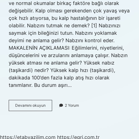
ve normal okumalar birkaç faktöre bağlı olarak
değişebilir. Kalp olması gerekenden çok yavaş veya
çok hızlı atıyorsa, bu kalp hastalığının bir işareti
olabilir. Nabzını tutmak ne demek? [1] Nabzınızı
saymak için bileğinizi tutun. Nabzını yoklamak
deyimi ne anlama gelir? Nabzını kontrol eder.
MAKALENİN AÇIKLAMASI: Eğilimlerini, niyetlerini,
düşüncelerini ve arzularını anlamaya çalışır. Nabzın
yüksek atması ne anlama gelir? Yüksek nabız
(taşikardi) nedir? Yüksek kalp hızı (taşikardi),
dakikada 100’den fazla kalp atış hızı olarak
tanımlanır. Bu durum aşırı…
Nabzını
Devamını okuyun
2 Yorum
Tutmak
Ne
Anlama
Gelir
https://etabyazilim.com
https://egri.com.tr