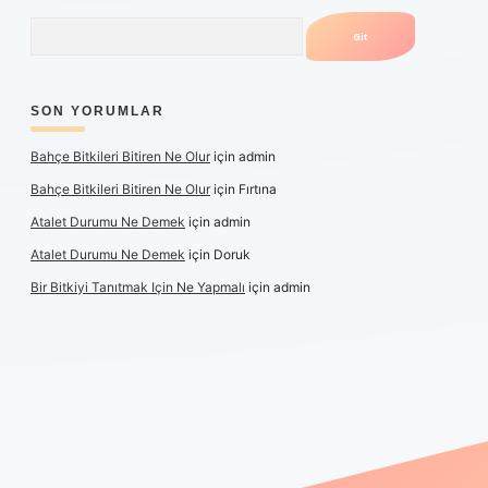
Arama
SON YORUMLAR
Bahçe Bitkileri Bitiren Ne Olur
için
admin
Bahçe Bitkileri Bitiren Ne Olur
için
Fırtına
Atalet Durumu Ne Demek
için
admin
Atalet Durumu Ne Demek
için
Doruk
Bir Bitkiyi Tanıtmak Için Ne Yapmalı
için
admin
anlı maç izle