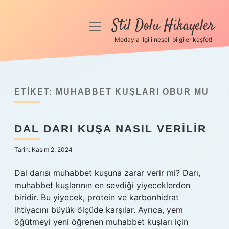
Stil Dolu Hikayeler
menüyü
aç
Modayla ilgili neşeli bilgiler keşfet!
Anasayfa
Gizlilik Politikası
ETIKET:
MUHABBET KUŞLARI OBUR MU
Yasal Uyarı
DAL DARI KUŞA NASIL VERILIR
Hakkımızda
Tarih: Kasım 2, 2024
Dal darısı muhabbet kuşuna zarar verir mi? Darı,
muhabbet kuşlarının en sevdiği yiyeceklerden
biridir. Bu yiyecek, protein ve karbonhidrat
ihtiyacını büyük ölçüde karşılar. Ayrıca, yem
öğütmeyi yeni öğrenen muhabbet kuşları için