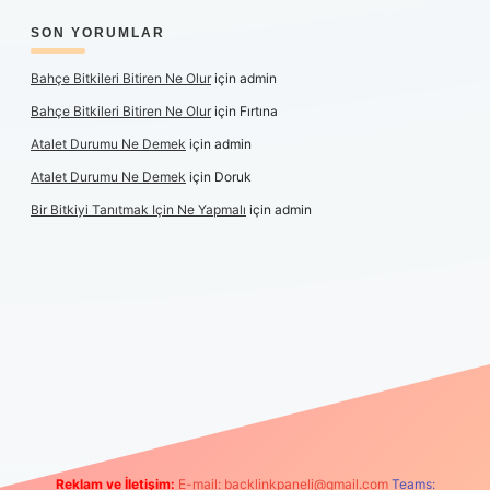
SON YORUMLAR
Bahçe Bitkileri Bitiren Ne Olur
için
admin
Bahçe Bitkileri Bitiren Ne Olur
için
Fırtına
Atalet Durumu Ne Demek
için
admin
Atalet Durumu Ne Demek
için
Doruk
Bir Bitkiyi Tanıtmak Için Ne Yapmalı
için
admin
anlı maç izle
Reklam ve İletişim:
E-mail:
backlinkpaneli@gmail.com
Teams: