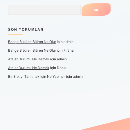
Arama
SON YORUMLAR
Bahçe Bitkileri Bitiren Ne Olur
için
admin
Bahçe Bitkileri Bitiren Ne Olur
için
Fırtına
Atalet Durumu Ne Demek
için
admin
Atalet Durumu Ne Demek
için
Doruk
Bir Bitkiyi Tanıtmak Için Ne Yapmalı
için
admin
anlı maç izle