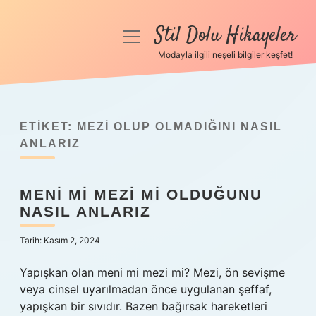
Stil Dolu Hikayeler
menüyü
aç
Modayla ilgili neşeli bilgiler keşfet!
Anasayfa
Gizlilik Politikası
ETIKET:
MEZI OLUP OLMADIĞINI NASIL
Yasal Uyarı
ANLARIZ
Hakkımızda
MENI MI MEZI MI OLDUĞUNU
NASIL ANLARIZ
Tarih: Kasım 2, 2024
Yapışkan olan meni mi mezi mi? Mezi, ön sevişme
veya cinsel uyarılmadan önce uygulanan şeffaf,
yapışkan bir sıvıdır. Bazen bağırsak hareketleri