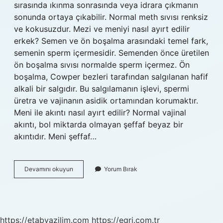
sırasında ıkınma sonrasında veya idrara çıkmanın
sonunda ortaya çıkabilir. Normal meth sıvısı renksiz
ve kokusuzdur. Mezi ve meniyi nasıl ayırt edilir
erkek? Semen ve ön boşalma arasındaki temel fark,
semenin sperm içermesidir. Semenden önce üretilen
ön boşalma sıvısı normalde sperm içermez. Ön
boşalma, Cowper bezleri tarafından salgılanan hafif
alkali bir salgıdır. Bu salgılamanın işlevi, spermi
üretra ve vajinanın asidik ortamından korumaktır.
Meni ile akıntı nasıl ayırt edilir? Normal vajinal
akıntı, bol miktarda olmayan şeffaf beyaz bir
akıntıdır. Meni şeffaf…
Meni
Devamını okuyun
Yorum Bırak
Mi
Mezi
Mi
Olduğunu
Nasıl
https://etabyazilim.com
https://egri.com.tr
Anlarız