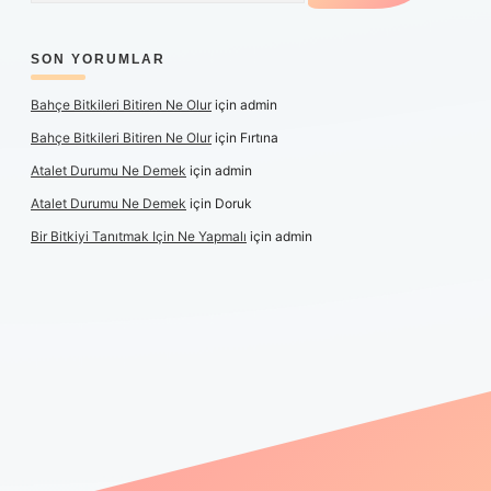
SON YORUMLAR
Bahçe Bitkileri Bitiren Ne Olur
için
admin
Bahçe Bitkileri Bitiren Ne Olur
için
Fırtına
Atalet Durumu Ne Demek
için
admin
Atalet Durumu Ne Demek
için
Doruk
Bir Bitkiyi Tanıtmak Için Ne Yapmalı
için
admin
anlı maç izle