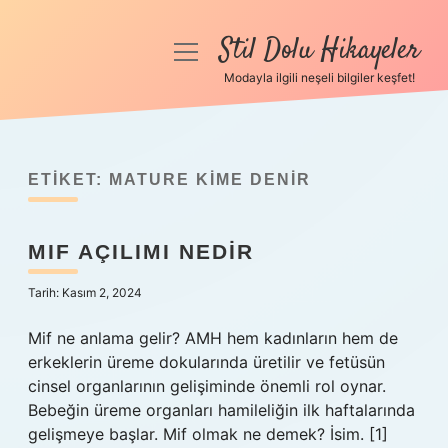
Stil Dolu Hikayeler
menüyü
aç
Modayla ilgili neşeli bilgiler keşfet!
Anasayfa
Gizlilik Politikası
ETIKET:
MATURE KIME DENIR
Yasal Uyarı
MIF AÇILIMI NEDIR
Hakkımızda
Tarih: Kasım 2, 2024
Mif ne anlama gelir? AMH hem kadınların hem de
erkeklerin üreme dokularında üretilir ve fetüsün
cinsel organlarının gelişiminde önemli rol oynar.
Bebeğin üreme organları hamileliğin ilk haftalarında
gelişmeye başlar. Mif olmak ne demek? İsim. [1]