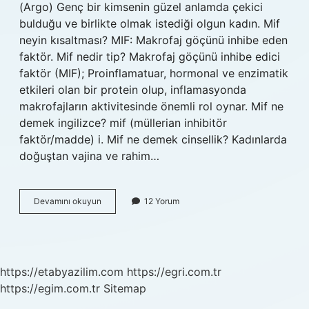
(Argo) Genç bir kimsenin güzel anlamda çekici
bulduğu ve birlikte olmak istediği olgun kadın. Mif
neyin kısaltması? MIF: Makrofaj göçünü inhibe eden
faktör. Mif nedir tip? Makrofaj göçünü inhibe edici
faktör (MIF); Proinflamatuar, hormonal ve enzimatik
etkileri olan bir protein olup, inflamasyonda
makrofajların aktivitesinde önemli rol oynar. Mif ne
demek ingilizce? mif (müllerian inhibitör
faktör/madde) i. Mif ne demek cinsellik? Kadınlarda
doğuştan vajina ve rahim…
Mıf
Devamını okuyun
12 Yorum
Açılımı
Nedir
https://etabyazilim.com
https://egri.com.tr
https://egim.com.tr
Sitemap