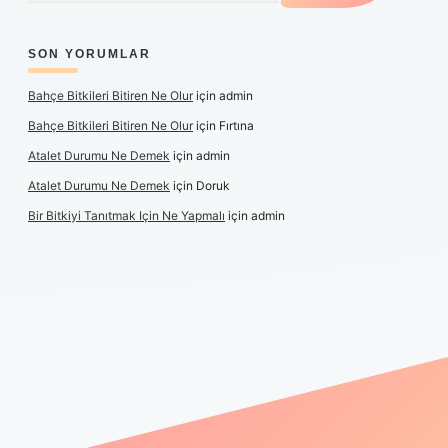
SON YORUMLAR
Bahçe Bitkileri Bitiren Ne Olur
için
admin
Bahçe Bitkileri Bitiren Ne Olur
için
Fırtına
Atalet Durumu Ne Demek
için
admin
Atalet Durumu Ne Demek
için
Doruk
Bir Bitkiyi Tanıtmak Için Ne Yapmalı
için
admin
anlı maç izle