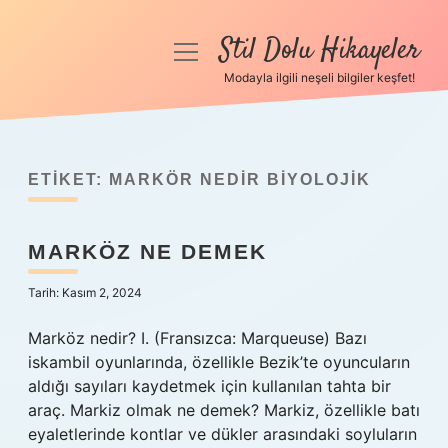
Stil Dolu Hikayeler
menüyü
aç
Modayla ilgili neşeli bilgiler keşfet!
Anasayfa
Gizlilik Politikası
ETIKET:
MARKÖR NEDIR BIYOLOJIK
Yasal Uyarı
MARKÖZ NE DEMEK
Hakkımızda
Tarih: Kasım 2, 2024
Marköz nedir? I. (Fransızca: Marqueuse) Bazı
iskambil oyunlarında, özellikle Bezik’te oyuncuların
aldığı sayıları kaydetmek için kullanılan tahta bir
araç. Markiz olmak ne demek? Markiz, özellikle batı
eyaletlerinde kontlar ve dükler arasındaki soyluların