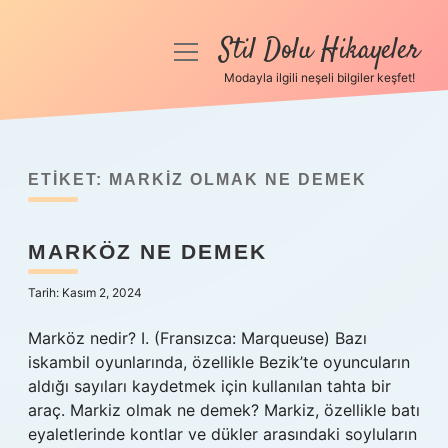
Stil Dolu Hikayeler
menüyü
aç
Modayla ilgili neşeli bilgiler keşfet!
Anasayfa
Gizlilik Politikası
ETIKET:
MARKIZ OLMAK NE DEMEK
Yasal Uyarı
MARKÖZ NE DEMEK
Hakkımızda
Tarih: Kasım 2, 2024
Marköz nedir? I. (Fransızca: Marqueuse) Bazı
iskambil oyunlarında, özellikle Bezik’te oyuncuların
aldığı sayıları kaydetmek için kullanılan tahta bir
araç. Markiz olmak ne demek? Markiz, özellikle batı
eyaletlerinde kontlar ve dükler arasındaki soyluların