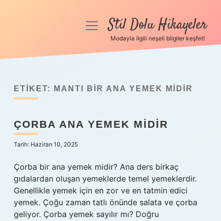
Stil Dolu Hikayeler
menüyü
aç
Modayla ilgili neşeli bilgiler keşfet!
Anasayfa
Gizlilik Politikası
ETIKET:
MANTI BIR ANA YEMEK MIDIR
Yasal Uyarı
ÇORBA ANA YEMEK MIDIR
Hakkımızda
Tarih: Haziran 10, 2025
Çorba bir ana yemek midir? Ana ders birkaç
gıdalardan oluşan yemeklerde temel yemeklerdir.
Genellikle yemek için en zor ve en tatmin edici
yemek. Çoğu zaman tatlı önünde salata ve çorba
geliyor. Çorba yemek sayılır mı? Doğru