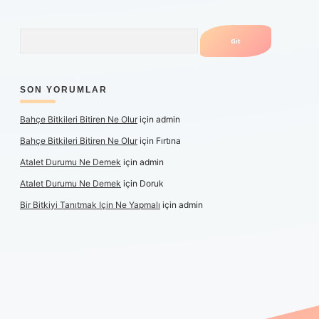
Arama
SON YORUMLAR
Bahçe Bitkileri Bitiren Ne Olur
için
admin
Bahçe Bitkileri Bitiren Ne Olur
için
Fırtına
Atalet Durumu Ne Demek
için
admin
Atalet Durumu Ne Demek
için
Doruk
Bir Bitkiyi Tanıtmak Için Ne Yapmalı
için
admin
canlı maç izle