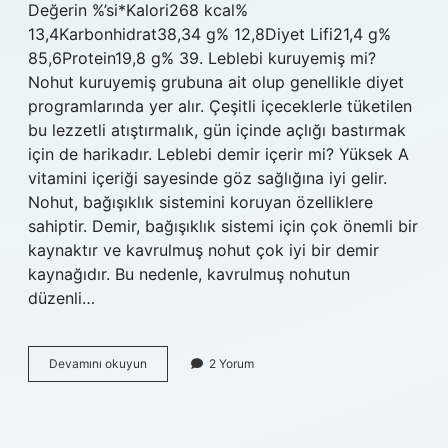
Değerin %’si*Kalori268 kcal%
13,4Karbonhidrat38,34 g% 12,8Diyet Lifi21,4 g%
85,6Protein19,8 g% 39. Leblebi kuruyemiş mi?
Nohut kuruyemiş grubuna ait olup genellikle diyet
programlarında yer alır. Çeşitli içeceklerle tüketilen
bu lezzetli atıştırmalık, gün içinde açlığı bastırmak
için de harikadır. Leblebi demir içerir mi? Yüksek A
vitamini içeriği sayesinde göz sağlığına iyi gelir.
Nohut, bağışıklık sistemini koruyan özelliklere
sahiptir. Demir, bağışıklık sistemi için çok önemli bir
kaynaktır ve kavrulmuş nohut çok iyi bir demir
kaynağıdır. Bu nedenle, kavrulmuş nohutun
düzenli…
Leblebi
Devamını okuyun
2 Yorum
Hangi
Gruba
Girer