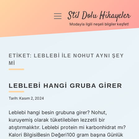
Stil Dolu Hikayeler
menüyü
aç
Modayla ilgili neşeli bilgiler keşfet!
Anasayfa
Gizlilik Politikası
ETIKET:
LEBLEBI ILE NOHUT AYNI ŞEY
Yasal Uyarı
MI
Hakkımızda
LEBLEBI HANGI GRUBA GIRER
Tarih: Kasım 2, 2024
Leblebi hangi besin grubuna girer? Nohut,
kuruyemiş olarak tüketilebilen lezzetli bir
atıştırmalıktır. Leblebi protein mi karbonhidrat mı?
Kalori BilgisiBesin Değeri100 gram başına Günlük