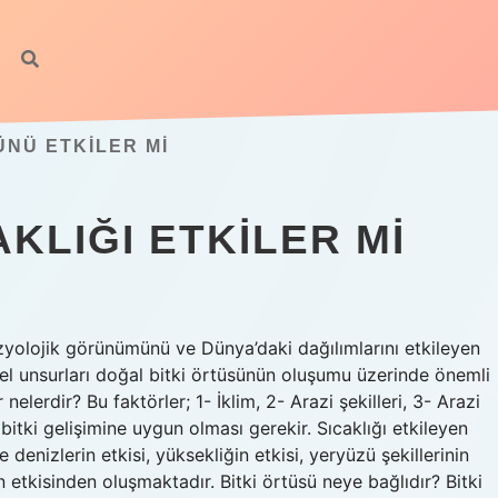
ÜNÜ ETKILER MI
AKLIĞI ETKILER MI
 fizyolojik görünümünü ve Dünya’daki dağılımlarını etkileyen
msel unsurları doğal bitki örtüsünün oluşumu üzerinde önemli
 nelerdir? Bu faktörler; 1- İklim, 2- Arazi şekilleri, 3- Arazi
n bitki gelişimine uygun olması gerekir. Sıcaklığı etkileyen
e denizlerin etkisi, yüksekliğin etkisi, yeryüzü şekillerinin
ın etkisinden oluşmaktadır. Bitki örtüsü neye bağlıdır? Bitki