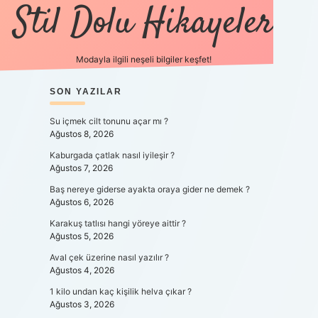
Stil Dolu Hikayeler
Modayla ilgili neşeli bilgiler keşfet!
SIDEBAR
SON YAZILAR
ilbet canlı maç 
Su içmek cilt tonunu açar mı ?
Ağustos 8, 2026
Kaburgada çatlak nasıl iyileşir ?
Ağustos 7, 2026
Baş nereye giderse ayakta oraya gider ne demek ?
Ağustos 6, 2026
Karakuş tatlısı hangi yöreye aittir ?
Ağustos 5, 2026
Aval çek üzerine nasıl yazılır ?
Ağustos 4, 2026
1 kilo undan kaç kişilik helva çıkar ?
Ağustos 3, 2026