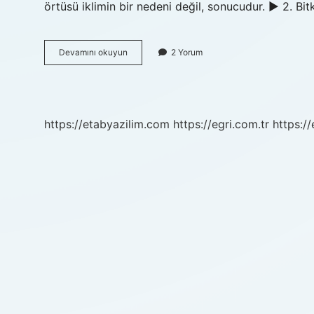
örtüsü iklimin bir nedeni değil, sonucudur. ► 2. Bitk
Bitki
Devamını okuyun
2 Yorum
Örtüsü
Sıcaklığı
Etkiler
Mi
https://etabyazilim.com
https://egri.com.tr
https:/