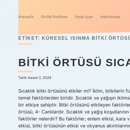
Anasayfa
Gizlilik Politikası
Yasal Uyarı
Hakkımızda
ETIKET:
KÜRESEL ISINMA BITKI ÖRTÜS
BITKI ÖRTÜSÜ SIC
Tarih: Kasım 2, 2024
Sıcaklık bitki örtüsünü etkiler mi? İklim, bitkilerin
temel faktörlerden biridir. Sıcaklık ve yağışın ikli
bir etkiye sahiptir. Bitki örtüsünü etkileyen faktörler
örtüsü, 4- Canlılardır. Sıcaklık ve yağış koşullarını
faktörler nelerdir? Bu faktörler; enlem etkisi, kara v
etkisi, bitki örtüsünün etkisi ve okyanus akıntıların