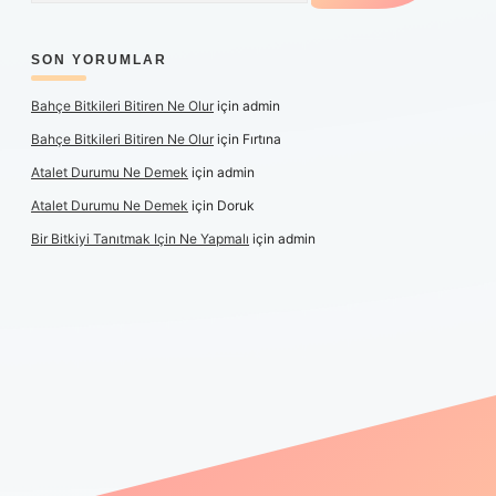
SON YORUMLAR
Bahçe Bitkileri Bitiren Ne Olur
için
admin
Bahçe Bitkileri Bitiren Ne Olur
için
Fırtına
Atalet Durumu Ne Demek
için
admin
Atalet Durumu Ne Demek
için
Doruk
Bir Bitkiyi Tanıtmak Için Ne Yapmalı
için
admin
anlı maç izle