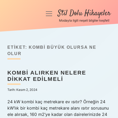
Stil Dolu Hikayeler
menüyü
aç
Modayla ilgili neşeli bilgiler keşfet!
Anasayfa
Gizlilik Politikası
ETIKET:
KOMBI BÜYÜK OLURSA NE
Yasal Uyarı
OLUR
Hakkımızda
KOMBI ALIRKEN NELERE
DIKKAT EDILMELI
Tarih: Kasım 2, 2024
24 kW kombi kaç metrekare ev ısıtır? Örneğin 24
kW’lık bir kombi kaç metrekare alanı ısıtır sorusunu
ele alırsak, 160 m2’ye kadar olan dairelerinizde 24