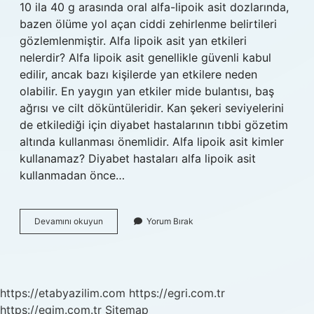
10 ila 40 g arasında oral alfa-lipoik asit dozlarında,
bazen ölüme yol açan ciddi zehirlenme belirtileri
gözlemlenmiştir. Alfa lipoik asit yan etkileri
nelerdir? Alfa lipoik asit genellikle güvenli kabul
edilir, ancak bazı kişilerde yan etkilere neden
olabilir. En yaygın yan etkiler mide bulantısı, baş
ağrısı ve cilt döküntüleridir. Kan şekeri seviyelerini
de etkilediği için diyabet hastalarının tıbbi gözetim
altında kullanması önemlidir. Alfa lipoik asit kimler
kullanamaz? Diyabet hastaları alfa lipoik asit
kullanmadan önce…
Tiopati
Devamını okuyun
Yorum Bırak
Zararlı
Mı
https://etabyazilim.com
https://egri.com.tr
https://egim.com.tr
Sitemap