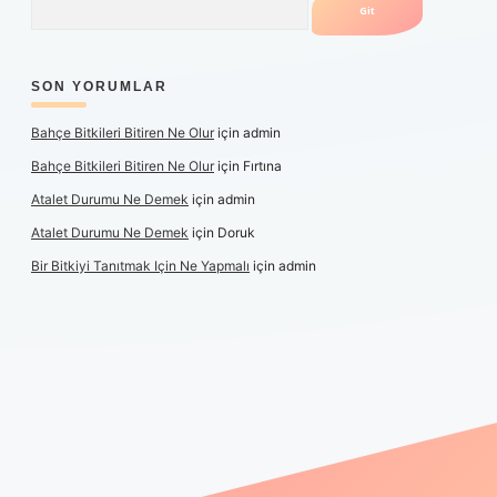
SON YORUMLAR
Bahçe Bitkileri Bitiren Ne Olur
için
admin
Bahçe Bitkileri Bitiren Ne Olur
için
Fırtına
Atalet Durumu Ne Demek
için
admin
Atalet Durumu Ne Demek
için
Doruk
Bir Bitkiyi Tanıtmak Için Ne Yapmalı
için
admin
anlı maç izle