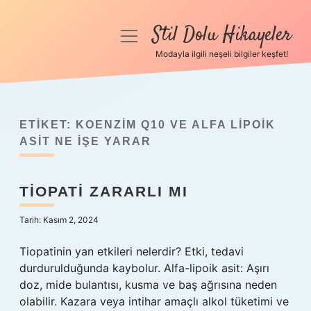
Stil Dolu Hikayeler
menüyü
aç
Modayla ilgili neşeli bilgiler keşfet!
Anasayfa
Gizlilik Politikası
ETIKET:
KOENZIM Q10 VE ALFA LIPOIK
Yasal Uyarı
ASIT NE IŞE YARAR
Hakkımızda
TIOPATI ZARARLI MI
Tarih: Kasım 2, 2024
Tiopatinin yan etkileri nelerdir? Etki, tedavi
durdurulduğunda kaybolur. Alfa-lipoik asit: Aşırı
doz, mide bulantısı, kusma ve baş ağrısına neden
olabilir. Kazara veya intihar amaçlı alkol tüketimi ve