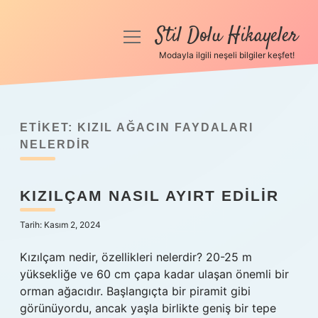
Stil Dolu Hikayeler
menüyü
aç
Modayla ilgili neşeli bilgiler keşfet!
Anasayfa
Gizlilik Politikası
ETIKET:
KIZIL AĞACIN FAYDALARI
Yasal Uyarı
NELERDIR
Hakkımızda
KIZILÇAM NASIL AYIRT EDILIR
Tarih: Kasım 2, 2024
Kızılçam nedir, özellikleri nelerdir? 20-25 m
yüksekliğe ve 60 cm çapa kadar ulaşan önemli bir
orman ağacıdır. Başlangıçta bir piramit gibi
görünüyordu, ancak yaşla birlikte geniş bir tepe