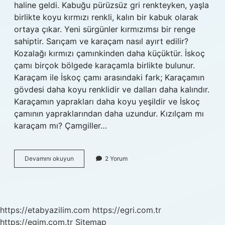
haline geldi. Kabuğu pürüzsüz gri renkteyken, yaşla
birlikte koyu kırmızı renkli, kalın bir kabuk olarak
ortaya çıkar. Yeni sürgünler kırmızımsı bir renge
sahiptir. Sarıçam ve karaçam nasıl ayırt edilir?
Kozalağı kırmızı çamınkinden daha küçüktür. İskoç
çamı birçok bölgede karaçamla birlikte bulunur.
Karaçam ile İskoç çamı arasındaki fark; Karaçamın
gövdesi daha koyu renklidir ve dalları daha kalındır.
Karaçamın yaprakları daha koyu yeşildir ve İskoç
çamının yapraklarından daha uzundur. Kızılçam mı
karaçam mı? Çamgiller…
Kızılçam
Devamını okuyun
2 Yorum
Nasıl
Ayırt
Edilir
https://etabyazilim.com
https://egri.com.tr
https://egim.com.tr
Sitemap