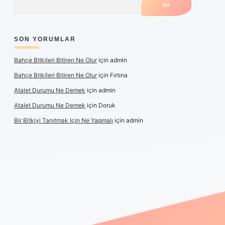
SON YORUMLAR
Bahçe Bitkileri Bitiren Ne Olur
için
admin
Bahçe Bitkileri Bitiren Ne Olur
için
Fırtına
Atalet Durumu Ne Demek
için
admin
Atalet Durumu Ne Demek
için
Doruk
Bir Bitkiyi Tanıtmak Için Ne Yapmalı
için
admin
anlı maç izle