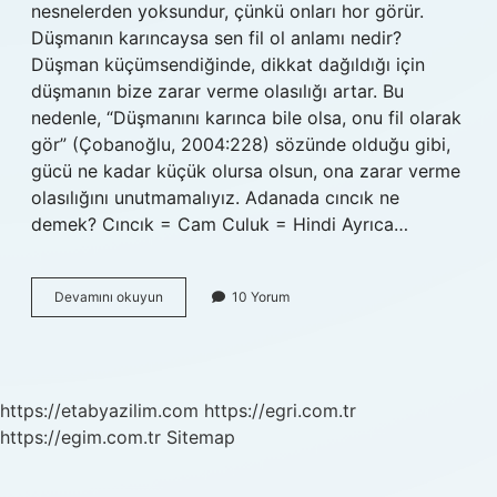
nesnelerden yoksundur, çünkü onları hor görür.
Düşmanın karıncaysa sen fil ol anlamı nedir?
Düşman küçümsendiğinde, dikkat dağıldığı için
düşmanın bize zarar verme olasılığı artar. Bu
nedenle, “Düşmanını karınca bile olsa, onu fil olarak
gör” (Çobanoğlu, 2004:228) sözünde olduğu gibi,
gücü ne kadar küçük olursa olsun, ona zarar verme
olasılığını unutmamalıyız. Adanada cıncık ne
demek? Cıncık = Cam Culuk = Hindi Ayrıca…
Kele
Devamını okuyun
10 Yorum
Köse
Ne
Demek
https://etabyazilim.com
https://egri.com.tr
https://egim.com.tr
Sitemap