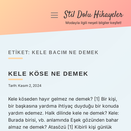
Stil Dolu Hikayeler
menüyü
aç
Modayla ilgili neşeli bilgiler keşfet!
Anasayfa
Gizlilik Politikası
ETIKET:
KELE BACIM NE DEMEK
Yasal Uyarı
KELE KÖSE NE DEMEK
Hakkımızda
Tarih: Kasım 2, 2024
Kele köseden hayır gelmez ne demek? [1] Bir kişi,
bir başkasına yardıma ihtiyaç duyduğu bir konuda
yardım edemez. Halk dilinde kele ne demek? Kele:
Burada birisi, vb. anlamında Eşek gözünden bahar
almaz ne demek? Atasözü [1] Kibirli kişi günlük