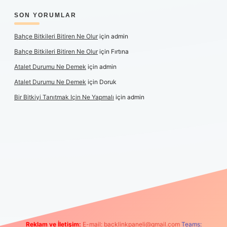
SON YORUMLAR
Bahçe Bitkileri Bitiren Ne Olur
için
admin
Bahçe Bitkileri Bitiren Ne Olur
için
Fırtına
Atalet Durumu Ne Demek
için
admin
Atalet Durumu Ne Demek
için
Doruk
Bir Bitkiyi Tanıtmak Için Ne Yapmalı
için
admin
et canlı maç izle
Reklam ve İletişim:
E-mail:
backlinkpaneli@gmail.com
Teams: