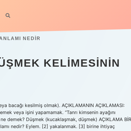
ANLAMI NEDIR
ÜŞMEK KELIMESININ
(veya bacağı kesilmiş olmak). AÇIKLAMANIN AÇIKLAMASI:
emek veya işini yapamamak. “Tanrı kimsenin ayağını
mek ne demek? Düşmek (kucaklaşmak, düşmek) AÇIKLAMA BİR
mı nedir? Eylem. [2] yakalanmak. [3] birine ihtiyaç