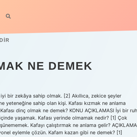
DIR
MAK NE DEMEK
yi bir zekâya sahip olmak. [2] Akıllıca, zekice şeyler
e yeteneğine sahip olan kişi. Kafası kızmak ne anlama
ek. Kafası dinç olmak ne demek? KONU AÇIKLAMASI İyi bir ru
 içinde yaşamak. Kafası yerinde olmamak nedir? [1] Çok
e düşünememek. Kafayı çalıştırmak ne anlama gelir? AÇIKLAMA
el eylemle çözün. Kafam kazan gibi ne demek? [1]