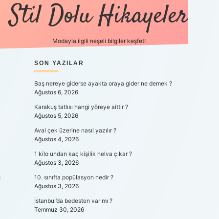
Stil Dolu Hikayeler
Modayla ilgili neşeli bilgiler keşfet!
SIDEBAR
SON YAZILAR
ilbet canlı maç 
Baş nereye giderse ayakta oraya gider ne demek ?
Ağustos 6, 2026
Karakuş tatlısı hangi yöreye aittir ?
Ağustos 5, 2026
Aval çek üzerine nasıl yazılır ?
Ağustos 4, 2026
1 kilo undan kaç kişilik helva çıkar ?
Ağustos 3, 2026
h
10. sınıfta popülasyon nedir ?
Ağustos 3, 2026
İstanbul’da bedesten var mı ?
Temmuz 30, 2026