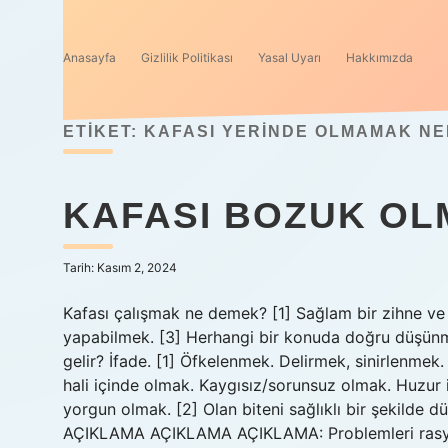
Anasayfa
Gizlilik Politikası
Yasal Uyarı
Hakkımızda
ETIKET:
KAFASI YERINDE OLMAMAK NE
KAFASI BOZUK OL
Tarih: Kasım 2, 2024
Kafası çalışmak ne demek? [1] Sağlam bir zihne ve i
yapabilmek. [3] Herhangi bir konuda doğru düşünm
gelir? İfade. [1] Öfkelenmek. Delirmek, sinirlenm
hali içinde olmak. Kaygısız/sorunsuz olmak. Huzur
yorgun olmak. [2] Olan biteni sağlıklı bir şekild
AÇIKLAMA AÇIKLAMA AÇIKLAMA: Problemleri rasyon