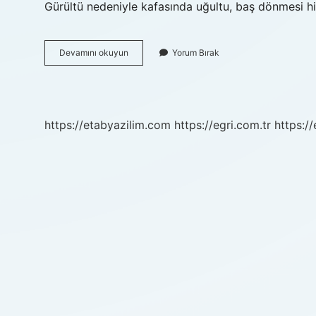
Gürültü nedeniyle kafasında uğultu, baş dönmesi hi
Kafası
Devamını okuyun
Yorum Bırak
Bozuk
Olmak
Ne
Demek
https://etabyazilim.com
https://egri.com.tr
https:/