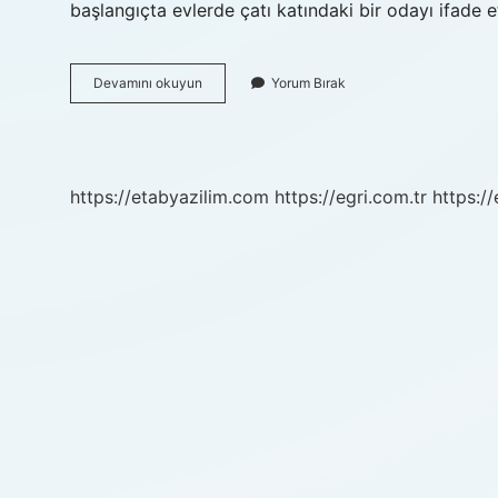
başlangıçta evlerde çatı katındaki bir odayı ifade
Azerice
Devamını okuyun
Yorum Bırak
Şirvan
Ne
Demek
https://etabyazilim.com
https://egri.com.tr
https:/