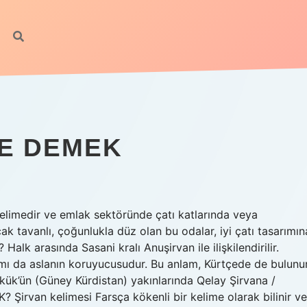
NE DEMEK
kelimedir ve emlak sektöründe çatı katlarında veya
ak tavanlı, çoğunlukla düz olan bu odalar, iyi çatı tasarımın
Halk arasında Sasani kralı Anuşirvan ile ilişkilendirilir.
mı da aslanın koruyucusudur. Bu anlam, Kürtçede de bulunu
Kerkük’ün (Güney Kürdistan) yakınlarında Qelay Şirvana /
? Şirvan kelimesi Farsça kökenli bir kelime olarak bilinir ve