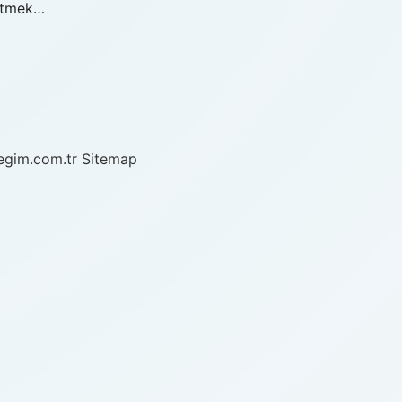
 etmek…
/egim.com.tr
Sitemap