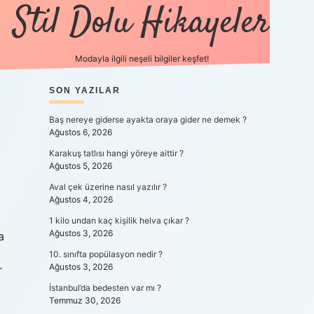
Stil Dolu Hikayeler
Modayla ilgili neşeli bilgiler keşfet!
SIDEBAR
SON YAZILAR
ilbet canlı maç i
Baş nereye giderse ayakta oraya gider ne demek ?
Ağustos 6, 2026
Karakuş tatlısı hangi yöreye aittir ?
Ağustos 5, 2026
Aval çek üzerine nasıl yazılır ?
Ağustos 4, 2026
1 kilo undan kaç kişilik helva çıkar ?
Ağustos 3, 2026
a
10. sınıfta popülasyon nedir ?
Ağustos 3, 2026
r
İstanbul’da bedesten var mı ?
Temmuz 30, 2026