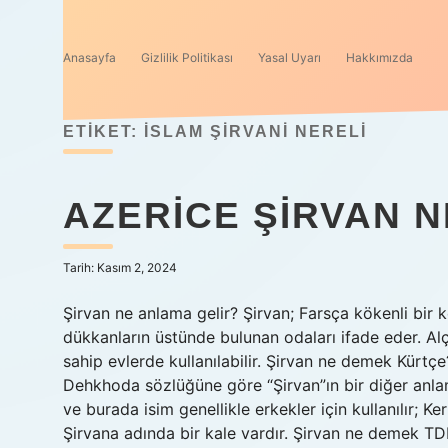
Anasayfa
Gizlilik Politikası
Yasal Uyarı
Hakkımızda
ETIKET:
İSLAM ŞIRVANI NERELI
AZERICE ŞIRVAN 
Tarih: Kasım 2, 2024
Şirvan ne anlama gelir? Şirvan; Farsça kökenli bir 
dükkanların üstünde bulunan odaları ifade eder. Alç
sahip evlerde kullanılabilir. Şirvan ne demek Kürtçe? 
Dehkhoda sözlüğüne göre “Şirvan”ın bir diğer anla
ve burada isim genellikle erkekler için kullanılır; 
Şirvana adında bir kale vardır. Şirvan ne demek TDK