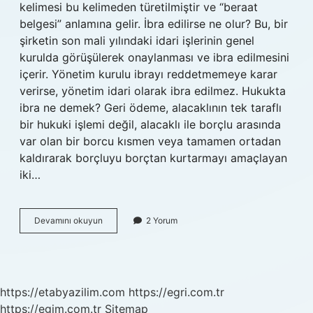
kelimesi bu kelimeden türetilmiştir ve “beraat
belgesi” anlamına gelir. İbra edilirse ne olur? Bu, bir
şirketin son mali yılındaki idari işlerinin genel
kurulda görüşülerek onaylanması ve ibra edilmesini
içerir. Yönetim kurulu ibrayı reddetmemeye karar
verirse, yönetim idari olarak ibra edilmez. Hukukta
ibra ne demek? Geri ödeme, alacaklının tek taraflı
bir hukuki işlemi değil, alacaklı ile borçlu arasında
var olan bir borcu kısmen veya tamamen ortadan
kaldırarak borçluyu borçtan kurtarmayı amaçlayan
iki…
Ibra
Devamını okuyun
2 Yorum
Etmek
Ne
Anlama
Gelir
https://etabyazilim.com
https://egri.com.tr
https://egim.com.tr
Sitemap