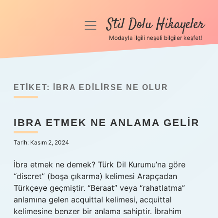
Stil Dolu Hikayeler
menüyü
aç
Modayla ilgili neşeli bilgiler keşfet!
Anasayfa
Gizlilik Politikası
ETIKET:
İBRA EDILIRSE NE OLUR
Yasal Uyarı
IBRA ETMEK NE ANLAMA GELIR
Hakkımızda
Tarih: Kasım 2, 2024
İbra etmek ne demek? Türk Dil Kurumu’na göre
“discret” (boşa çıkarma) kelimesi Arapçadan
Türkçeye geçmiştir. “Beraat” veya “rahatlatma”
anlamına gelen acquittal kelimesi, acquittal
kelimesine benzer bir anlama sahiptir. İbrahim