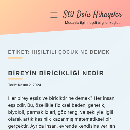
Stil Dolu Hikayeler
menüyü
aç
Modayla ilgili neşeli bilgiler keşfet!
Anasayfa
Gizlilik Politikası
ETIKET:
HIŞILTILI ÇOCUK NE DEMEK
Yasal Uyarı
BIREYIN BIRICIKLIĞI NEDIR
Hakkımızda
Tarih: Kasım 2, 2024
Her birey eşsiz ve biriciktir ne demek? Her insan
eşsizdir. Bu, özellikle fiziksel beden, genetik,
biyoloji, parmak izleri, göz rengi ve şekliyle ilgili
olarak artık kesinlik kazanmış matematiksel bir
gerçektir. Ayrıca insan, evrende kendisine verilen