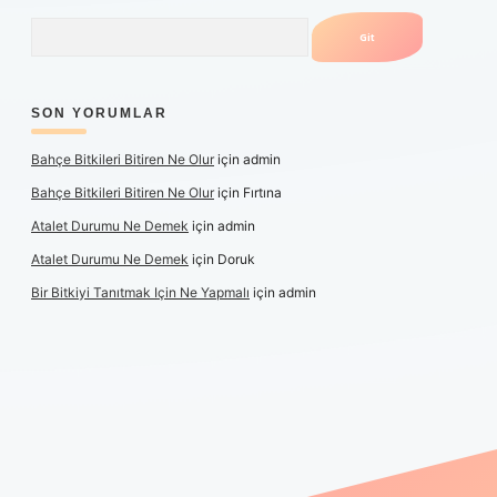
Arama
SON YORUMLAR
Bahçe Bitkileri Bitiren Ne Olur
için
admin
Bahçe Bitkileri Bitiren Ne Olur
için
Fırtına
Atalet Durumu Ne Demek
için
admin
Atalet Durumu Ne Demek
için
Doruk
Bir Bitkiyi Tanıtmak Için Ne Yapmalı
için
admin
anlı maç izle