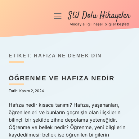
Stil Dolu Hikayeler
menüyü
aç
Modayla ilgili neşeli bilgiler keşfet!
Anasayfa
Gizlilik Politikası
ETIKET:
HAFIZA NE DEMEK DIN
Yasal Uyarı
ÖĞRENME VE HAFIZA NEDIR
Hakkımızda
Tarih: Kasım 2, 2024
Hafıza nedir kısaca tanımı? Hafıza, yaşananları,
öğrenilenleri ve bunların geçmişle olan ilişkilerini
bilinçli bir şekilde zihne depolama yeteneğidir.
Öğrenme ve bellek nedir? Öğrenme, yeni bilgilerin
kaydedilmesi; bellek ise öğrenilen bilgilerin