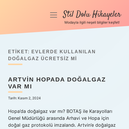
Stil Dolu Hikayeler
menüyü
aç
Modayla ilgili neşeli bilgiler keşfet!
Anasayfa
Gizlilik Politikası
ETIKET:
EVLERDE KULLANILAN
Yasal Uyarı
DOĞALGAZ ÜCRETSIZ MI
Hakkımızda
ARTVIN HOPADA DOĞALGAZ
VAR MI
Tarih: Kasım 2, 2024
Hopa’da doğalgaz var mı? BOTAŞ ile Karayolları
Genel Müdürlüğü arasında Arhavi ve Hopa için
doğal gaz protokolü imzalandı. Artvin’e doğalgaz