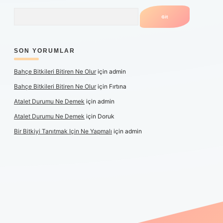
Arama
SON YORUMLAR
Bahçe Bitkileri Bitiren Ne Olur
için
admin
Bahçe Bitkileri Bitiren Ne Olur
için
Fırtına
Atalet Durumu Ne Demek
için
admin
Atalet Durumu Ne Demek
için
Doruk
Bir Bitkiyi Tanıtmak Için Ne Yapmalı
için
admin
anlı maç izle