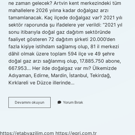
ne zaman gelecek? Artvin kent merkezindeki tüm
mahallelere 2026 yılına kadar doğalgaz arzı
tamamlanacak. Kaç ilçede doğalgaz var? 2021 yılı
sektör raporunda şu ifadelere yer verildi: “2021 yıl
sonu itibarıyla doğal gaz dağıtım sektöründe
faaliyet gösteren 72 dağıtım şirketi 20.000’den
fazla kişiye istihdam sağlamış olup, 81 il merkezi
dâhil olmak üzere toplam 594 ilçe ve 49 şehre
doğal gaz arzı sağlanmış olup, 17.885.750 abone,
667.953… Her ilde doğalgaz var mı? Ülkemizde
Adıyaman, Edirne, Mardin, İstanbul, Tekirdağ,
Kırklareli ve Düzce illerinde…
Artvin
Devamını okuyun
Yorum Bırak
Hopada
Doğalgaz
Var
Mı
https://etabyazilim.com
https://egri.com.tr