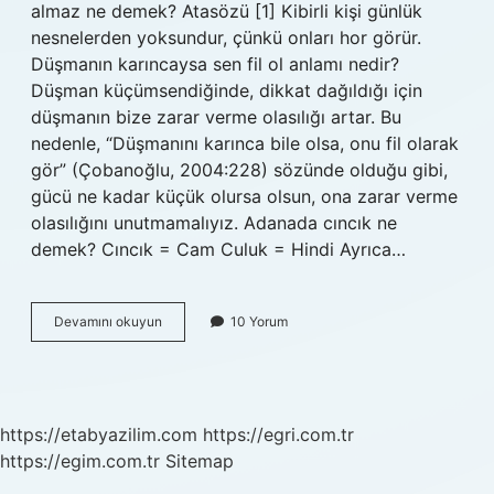
almaz ne demek? Atasözü [1] Kibirli kişi günlük
nesnelerden yoksundur, çünkü onları hor görür.
Düşmanın karıncaysa sen fil ol anlamı nedir?
Düşman küçümsendiğinde, dikkat dağıldığı için
düşmanın bize zarar verme olasılığı artar. Bu
nedenle, “Düşmanını karınca bile olsa, onu fil olarak
gör” (Çobanoğlu, 2004:228) sözünde olduğu gibi,
gücü ne kadar küçük olursa olsun, ona zarar verme
olasılığını unutmamalıyız. Adanada cıncık ne
demek? Cıncık = Cam Culuk = Hindi Ayrıca…
Kele
Devamını okuyun
10 Yorum
Köse
Ne
Demek
https://etabyazilim.com
https://egri.com.tr
https://egim.com.tr
Sitemap