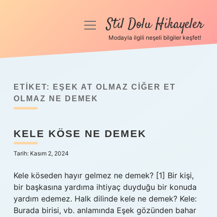
Stil Dolu Hikayeler
menüyü
aç
Modayla ilgili neşeli bilgiler keşfet!
Anasayfa
Gizlilik Politikası
ETIKET:
EŞEK AT OLMAZ CIĞER ET
Yasal Uyarı
OLMAZ NE DEMEK
Hakkımızda
KELE KÖSE NE DEMEK
Tarih: Kasım 2, 2024
Kele köseden hayır gelmez ne demek? [1] Bir kişi,
bir başkasına yardıma ihtiyaç duyduğu bir konuda
yardım edemez. Halk dilinde kele ne demek? Kele:
Burada birisi, vb. anlamında Eşek gözünden bahar