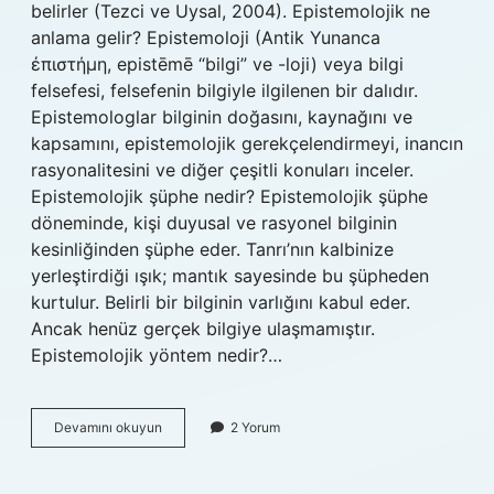
belirler (Tezci ve Uysal, 2004). Epistemolojik ne
anlama gelir? Epistemoloji (Antik Yunanca
ἐπιστήμη, epistēmē “bilgi” ve -loji) veya bilgi
felsefesi, felsefenin bilgiyle ilgilenen bir dalıdır.
Epistemologlar bilginin doğasını, kaynağını ve
kapsamını, epistemolojik gerekçelendirmeyi, inancın
rasyonalitesini ve diğer çeşitli konuları inceler.
Epistemolojik şüphe nedir? Epistemolojik şüphe
döneminde, kişi duyusal ve rasyonel bilginin
kesinliğinden şüphe eder. Tanrı’nın kalbinize
yerleştirdiği ışık; mantık sayesinde bu şüpheden
kurtulur. Belirli bir bilginin varlığını kabul eder.
Ancak henüz gerçek bilgiye ulaşmamıştır.
Epistemolojik yöntem nedir?…
Epistemolojik
Devamını okuyun
2 Yorum
Inanç
Ne
Demek