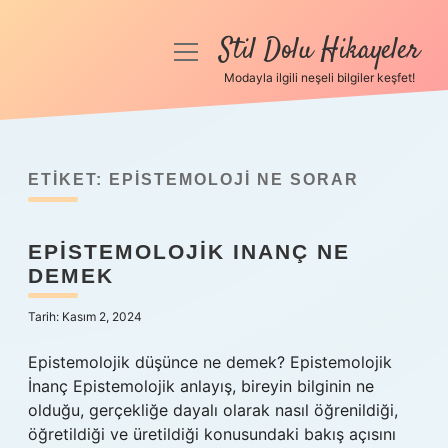
Stil Dolu Hikayeler
menüyü
aç
Modayla ilgili neşeli bilgiler keşfet!
Anasayfa
Gizlilik Politikası
ETIKET:
EPISTEMOLOJI NE SORAR
Yasal Uyarı
EPISTEMOLOJIK INANÇ NE
Hakkımızda
DEMEK
Tarih: Kasım 2, 2024
Epistemolojik düşünce ne demek? Epistemolojik
İnanç Epistemolojik anlayış, bireyin bilginin ne
olduğu, gerçekliğe dayalı olarak nasıl öğrenildiği,
öğretildiği ve üretildiği konusundaki bakış açısını