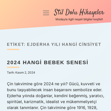
Stil Dolu Hikayeler
menüyü
aç
Modayla ilgili neşeli bilgiler keşfet!
Anasayfa
Gizlilik Politikası
ETIKET:
EJDERHA YILI HANGI CINSIYET
Yasal Uyarı
2024 HANGI BEBEK SENESI
Hakkımızda
Tarih: Kasım 2, 2024
Çin takvimine göre 2024 ne yılı? Gücü, kuvveti ve
bunu taşıyabilecek insan başarısını sembolize eder.
Ejderha yılında doğanlar, kendini beğenmiş, yaratıcı,
spiritüel, karizmatik, idealist ve mükemmeliyetçi
olarak tanımlanır. Çin takvimine göre 1916, 1928,