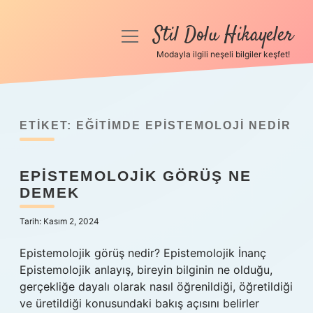
Stil Dolu Hikayeler
menüyü
aç
Modayla ilgili neşeli bilgiler keşfet!
Anasayfa
Gizlilik Politikası
ETIKET:
EĞITIMDE EPISTEMOLOJI NEDIR
Yasal Uyarı
EPISTEMOLOJIK GÖRÜŞ NE
Hakkımızda
DEMEK
Tarih: Kasım 2, 2024
Epistemolojik görüş nedir? Epistemolojik İnanç
Epistemolojik anlayış, bireyin bilginin ne olduğu,
gerçekliğe dayalı olarak nasıl öğrenildiği, öğretildiği
ve üretildiği konusundaki bakış açısını belirler