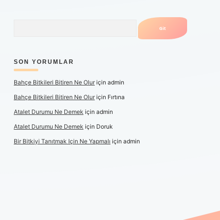
Arama
SON YORUMLAR
Bahçe Bitkileri Bitiren Ne Olur
için
admin
Bahçe Bitkileri Bitiren Ne Olur
için
Fırtına
Atalet Durumu Ne Demek
için
admin
Atalet Durumu Ne Demek
için
Doruk
Bir Bitkiyi Tanıtmak Için Ne Yapmalı
için
admin
canlı maç izle