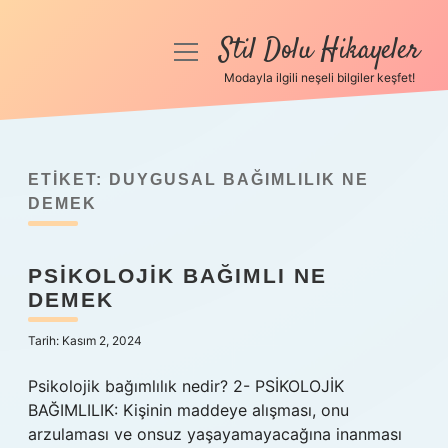
Stil Dolu Hikayeler
menüyü
aç
Modayla ilgili neşeli bilgiler keşfet!
Anasayfa
Gizlilik Politikası
ETIKET:
DUYGUSAL BAĞIMLILIK NE
Yasal Uyarı
DEMEK
Hakkımızda
PSIKOLOJIK BAĞIMLI NE
DEMEK
Tarih: Kasım 2, 2024
Psikolojik bağımlılık nedir? 2- PSİKOLOJİK
BAĞIMLILIK: Kişinin maddeye alışması, onu
arzulaması ve onsuz yaşayamayacağına inanması