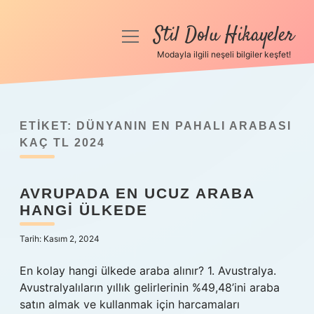
Stil Dolu Hikayeler
menüyü
aç
Modayla ilgili neşeli bilgiler keşfet!
Anasayfa
Gizlilik Politikası
ETIKET:
DÜNYANIN EN PAHALI ARABASI
Yasal Uyarı
KAÇ TL 2024
Hakkımızda
AVRUPADA EN UCUZ ARABA
HANGI ÜLKEDE
Tarih: Kasım 2, 2024
En kolay hangi ülkede araba alınır? 1. Avustralya.
Avustralyalıların yıllık gelirlerinin %49,48’ini araba
satın almak ve kullanmak için harcamaları