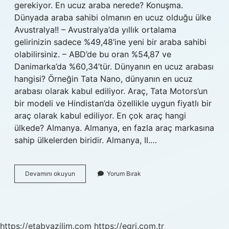
gerekiyor. En ucuz araba nerede? Konuşma.
Dünyada araba sahibi olmanın en ucuz olduğu ülke
Avustralya!! – Avustralya’da yıllık ortalama
gelirinizin sadece %49,48’ine yeni bir araba sahibi
olabilirsiniz. – ABD’de bu oran %54,87 ve
Danimarka’da %60,34’tür. Dünyanın en ucuz arabası
hangisi? Örneğin Tata Nano, dünyanın en ucuz
arabası olarak kabul ediliyor. Araç, Tata Motors’un
bir modeli ve Hindistan’da özellikle uygun fiyatlı bir
araç olarak kabul ediliyor. En çok araç hangi
ülkede? Almanya. Almanya, en fazla araç markasına
sahip ülkelerden biridir. Almanya, II.…
Avrupada
Devamını okuyun
Yorum Bırak
En
Ucuz
Araba
Hangi
Ülkede
https://etabyazilim.com
https://egri.com.tr