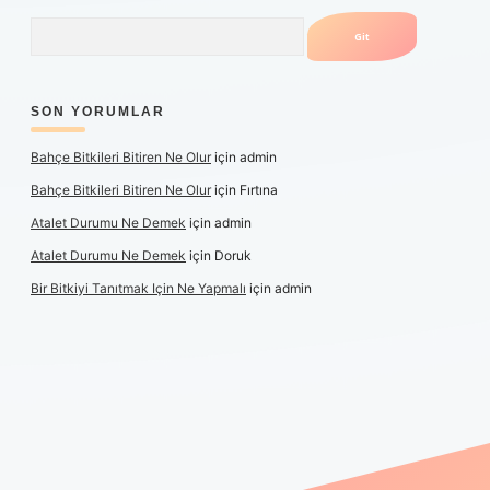
Arama
SON YORUMLAR
Bahçe Bitkileri Bitiren Ne Olur
için
admin
Bahçe Bitkileri Bitiren Ne Olur
için
Fırtına
Atalet Durumu Ne Demek
için
admin
Atalet Durumu Ne Demek
için
Doruk
Bir Bitkiyi Tanıtmak Için Ne Yapmalı
için
admin
anlı maç izle