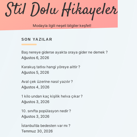
Stil Dolu Hikayeler
Modayla ilgili neşeli bilgiler keşfet!
SIDEBAR
SON YAZILAR
ilbet canlı maç 
Baş nereye giderse ayakta oraya gider ne demek ?
Ağustos 6, 2026
Karakuş tatlısı hangi yöreye aittir ?
Ağustos 5, 2026
Aval çek üzerine nasıl yazılır ?
Ağustos 4, 2026
1 kilo undan kaç kişilik helva çıkar ?
Ağustos 3, 2026
10. sınıfta popülasyon nedir ?
Ağustos 3, 2026
İstanbul’da bedesten var mı ?
Temmuz 30, 2026