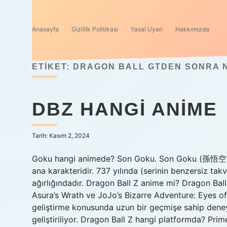
Anasayfa
Gizlilik Politikası
Yasal Uyarı
Hakkımızda
ETIKET:
DRAGON BALL GTDEN SONRA N
DBZ HANGI ANIME
Tarih: Kasım 2, 2024
Goku hangi animede? Son Goku. Son Goku (孫悟空, So
ana karakteridir. 737 yılında (serinin benzersiz t
ağırlığındadır. Dragon Ball Z anime mi? Dragon Ball
Asura’s Wrath ve JoJo’s Bizarre Adventure: Eyes of
geliştirme konusunda uzun bir geçmişe sahip dene
geliştiriliyor. Dragon Ball Z hangi platformda? Pr