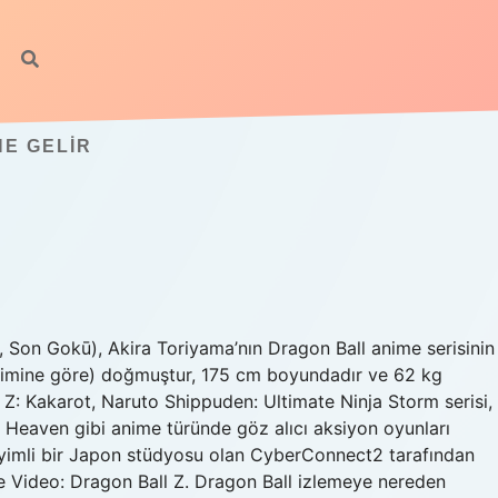
E GELIR
n Gokū), Akira Toriyama’nın Dragon Ball anime serisinin
akvimine göre) doğmuştur, 175 cm boyundadır ve 62 kg
 Z: Kakarot, Naruto Shippuden: Ultimate Ninja Storm serisi,
 Heaven gibi anime türünde göz alıcı aksiyon oyunları
yimli bir Japon stüdyosu olan CyberConnect2 tarafından
ime Video: Dragon Ball Z. Dragon Ball izlemeye nereden